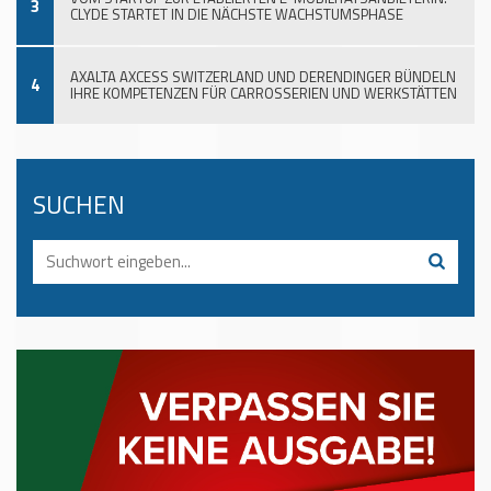
3
CLYDE STARTET IN DIE NÄCHSTE WACHSTUMSPHASE
AXALTA AXCESS SWITZERLAND UND DERENDINGER BÜNDELN
4
IHRE KOMPETENZEN FÜR CARROSSERIEN UND WERKSTÄTTEN
SUCHEN