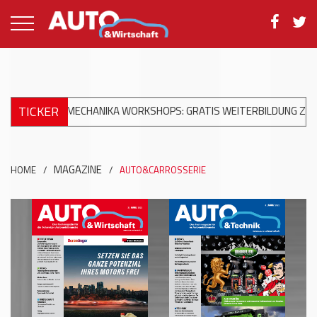
TICKER
+
AUTOMECHANIKA WORKSHOPS: GRATIS WEITERBILDUNG ZUR MO
MAGAZINE
HOME
/
/
AUTO&CARROSSERIE