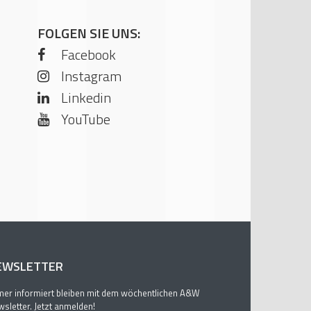
FOLGEN SIE UNS:
Facebook
Instagram
Linkedin
YouTube
EWSLETTER
er informiert bleiben mit dem wöchentlichen A&W
sletter. Jetzt anmelden!