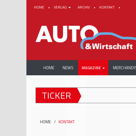
HOME
•
VERLAG
ARCHIV
•
KONTAKT
•
HOME
NEWS
MAGAZINE
MERCHANDI
TICKER
HOME
/
KONTAKT