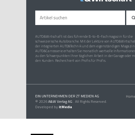
AUTO&Wirtschaft ist das führende B-to-B-Fachmagazin für die
schweizerische Autobranche. Mit der Lektüre von AUTO&Wirtschaf
der integrierten AUTO&Technik und dem eigenständigen Magazin
AUTO&Carrosserie erhalten Sie monatlich wertvolle Informatione
zu den Schwerpunkten Ihrer täglichen Arbeit in der Garage oder m
den Kunden. Recherchiert von Profis für Profis.
EIN UNTERNEHMEN DER ZT MEDIEN AG
Hom
© 2026
A&W Verlag AG
. All Rights Reserved.
Developed by
itMedia