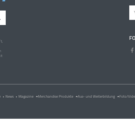
FO
t,
n
it
e
•
News
•
Magazine
Merchandise Produkte
Aus- und Weiterbildung
Foto/Vid