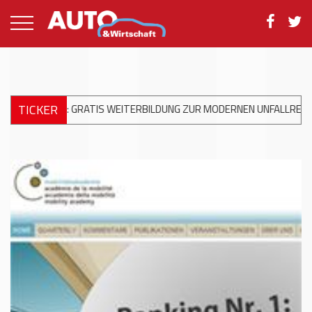
TICKER
RBILDUNG ZUR MODERNEN UNFALLREPARATUR
+++
DKV MOBILITY 