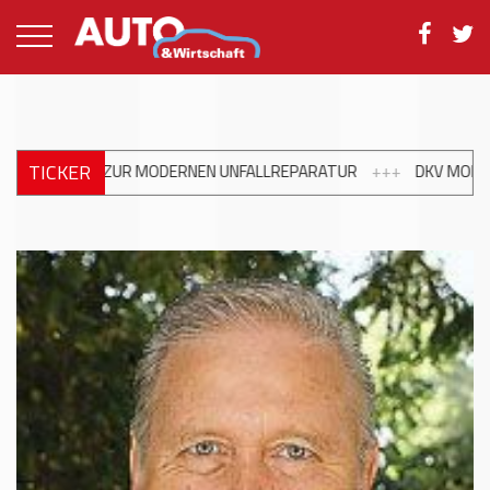
TICKER
UNFALLREPARATUR
+++
DKV MOBILITY UND SHELL ERWEITERN TAN