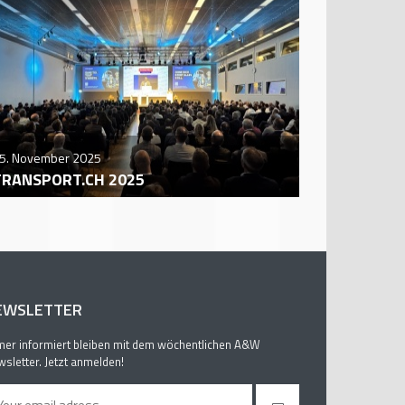
5. November 2025
29. October
TRANSPORT.CH 2025
AUTO ZÜR
EWSLETTER
er informiert bleiben mit dem wöchentlichen A&W
sletter. Jetzt anmelden!