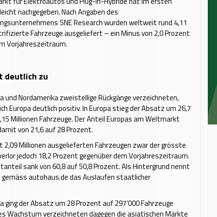
arkt für Elektroautos und Plug-in-Hybride hat im ersten
 leicht nachgegeben. Nach Angaben des
ngsunternehmens SNE Research wurden weltweit rund 4,11
ktrifizierte Fahrzeuge ausgeliefert – ein Minus von 2,0 Prozent
m Vorjahreszeitraum.
t deutlich zu
a und Nordamerika zweistellige Rückgänge verzeichneten,
ich Europa deutlich positiv. In Europa stieg der Absatz um 26,7
,15 Millionen Fahrzeuge. Der Anteil Europas am Weltmarkt
damit von 21,6 auf 28 Prozent.
it 2,09 Millionen ausgelieferten Fahrzeugen zwar der grösste
verlor jedoch 18,2 Prozent gegenüber dem Vorjahreszeitraum.
anteil sank von 60,8 auf 50,8 Prozent. Als Hintergrund nennt
 gemäss autohaus.de das Auslaufen staatlicher
a ging der Absatz um 28 Prozent auf 297’000 Fahrzeuge
kes Wachstum verzeichneten dagegen die asiatischen Märkte