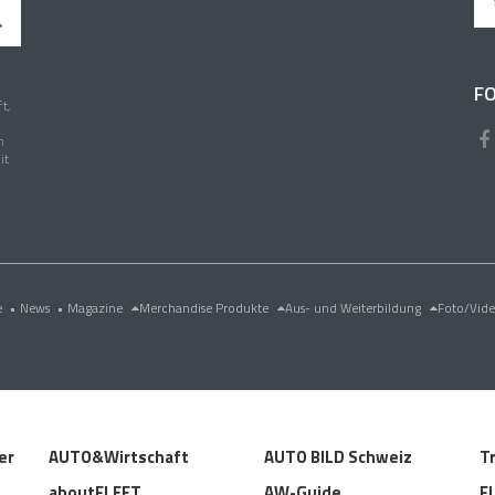
FO
t,
n
it
e
•
News
•
Magazine
Merchandise Produkte
Aus- und Weiterbildung
Foto/Vid
er
AUTO&Wirtschaft
AUTO BILD Schweiz
T
aboutFLEET
AW-Guide
F