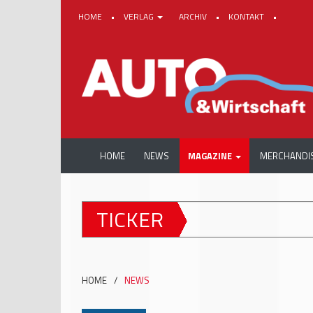
HOME
•
VERLAG
ARCHIV
•
KONTAKT
•
HOME
NEWS
MAGAZINE
MERCHANDI
TICKER
HOME
/
NEWS