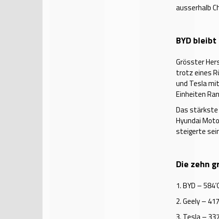
ausserhalb Ch
BYD bleibt
Grösster Hers
trotz eines R
und Tesla mit
Einheiten Ran
Das stärkste 
Hyundai Motor
steigerte sei
Die zehn g
1.
BYD – 584’
2.
Geely – 417
3.
Tesla – 337