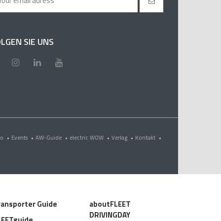
LGEN SIE UNS
eo
•
Events
•
AW-Guide
•
electric WOW
•
Verlag
•
Kontakt
•
ransporter Guide
aboutFLEET
DRIVINGDAY
LEETguide