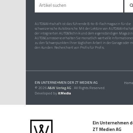
AUTO&Wirtschaft ist das führende B-to-B-Fachmagazin für die
schweizerische Autobranche. Mit der Lektüre von AUTO&Wirtschaf
der integrierten AUTO&Technik und dem eigenständigen Magazin
AUTO&Carrosserie erhalten Sie monatlich wertvolle Informatione
zu den Schwerpunkten Ihrer täglichen Arbeit in der Garage oder m
den Kunden. Recherchiert von Profis für Profis.
EIN UNTERNEHMEN DER ZT MEDIEN AG
Hom
© 2026
A&W Verlag AG
. All Rights Reserved.
Developed by
itMedia
Ein Unternehmen d
ZT Medien AG