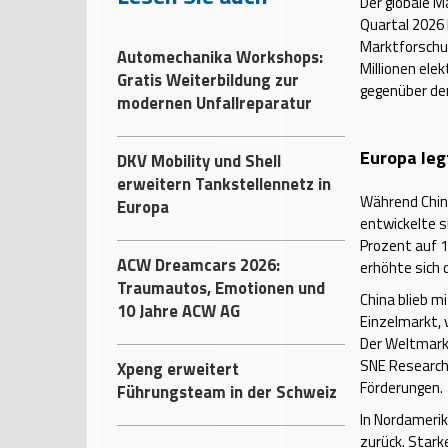
Der globale M
Quartal 2026
Marktforschu
Automechanika Workshops:
Millionen ele
Gratis Weiterbildung zur
gegenüber de
modernen Unfallreparatur
Europa leg
DKV Mobility und Shell
erweitern Tankstellennetz in
Während Chin
Europa
entwickelte s
Prozent auf 1
ACW Dreamcars 2026:
erhöhte sich 
Traumautos, Emotionen und
China blieb m
10 Jahre ACW AG
Einzelmarkt, 
Der Weltmarkt
SNE Research
Xpeng erweitert
Förderungen.
Führungsteam in der Schweiz
In Nordamerik
zurück. Star