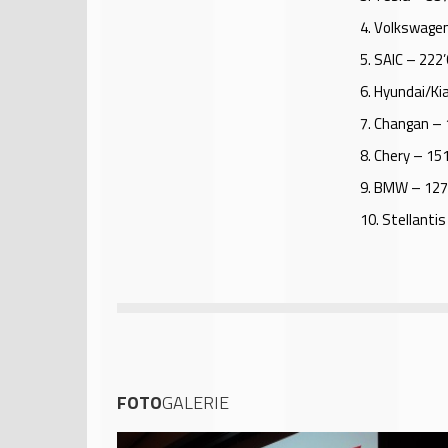
4.
Volkswagen
5.
SAIC – 222’
6.
Hyundai/Kia
7.
Changan – 
8.
Chery – 151
9.
BMW – 127’
10.
Stellantis
FOTO
GALERIE