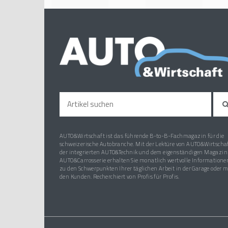
AUTO&Wirtschaft ist das führende B-to-B-Fachmagazin für die
schweizerische Autobranche. Mit der Lektüre von AUTO&Wirtschaf
der integrierten AUTO&Technik und dem eigenständigen Magazin
AUTO&Carrosserie erhalten Sie monatlich wertvolle Informatione
zu den Schwerpunkten Ihrer täglichen Arbeit in der Garage oder m
den Kunden. Recherchiert von Profis für Profis.