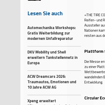
Lesen Sie auch
«THE TIRE CO
Reifen- und R
Aussteller a
Automechanika Workshops:
Nationen kame
Gratis Weiterbildung zur
reisten aus 
modernen Unfallreparatur
Plattform 
DKV Mobility und Shell
erweitern Tankstellennetz in
Die Messe en
Europa
zu einer Plat
Wettbewerbsf
ACW Dreamcars 2026:
wandelnden B
Traumautos, Emotionen und
Entwicklung.
10 Jahre ACW AG
Circular E
Xpeng erweitert