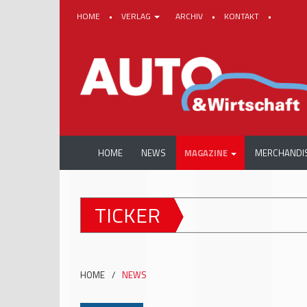
HOME
•
VERLAG
ARCHIV
•
KONTAKT
•
HOME
NEWS
MAGAZINE
MERCHANDI
TICKER
HOME
/
NEWS