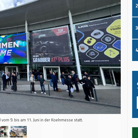
2
3
4
om 9. bis am 11. Juni in der Koelnmesse statt.