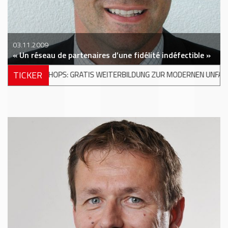
03.11.2009
« Un réseau de partenaires d’une fidélité indéfectible »
TICKER
ITERBILDUNG ZUR MODERNEN UNFALLREPARATUR
+++
DKV MOBILI