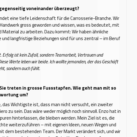
 gegenseitig voneinander überzeugt?
ndet eine tiefe Leidenschaft für die Carrosserie-Branche. Wir
m Handwerk gross geworden und wissen, was es bedeutet, mit
 Material zu arbeiten. Dazu kommt: Wir haben ähnliche
e und langfristige Beziehungen sind für uns zentral – im Beruf
 Erfolg ist kein Zufall, sondern Teamarbeit, Vertrauen und
Diese Werte leben wir beide. Ich wollte jemanden, der das Geschäft
eht, sondern auch fühlt.
Sie treten in grosse Fussstapfen. Wie geht man mit so
twortung um?
e, das Wichtigste ist, dass man nicht versucht, ein zweiter
ero zu sein. Das wäre weder möglich noch sinnvoll. Enzo hat in
uren hinterlassen, die bleiben werden. Mein Ziel ist es, die
ichte weiterzuführen – mit eigenen Ideen, neuen Wegen und
t dem bestehenden Team. Der Markt verändert sich, und wir