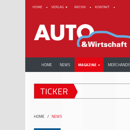
HOME
•
VERLAG
ARCHIV
•
KONTAKT
•
HOME
NEWS
MAGAZINE
MERCHANDI
TICKER
HOME
/
NEWS