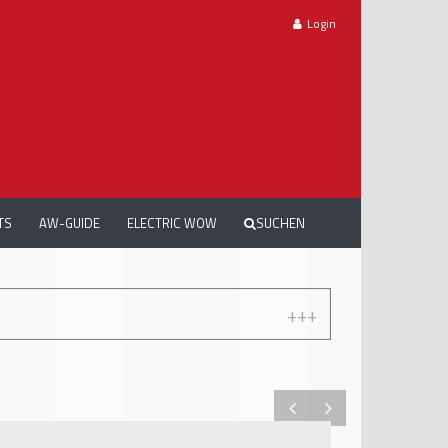
Login
TS
AW-GUIDE
ELECTRIC WOW
SUCHEN
+++
AUTOMECHANIKA WORKSHOPS: GRATIS