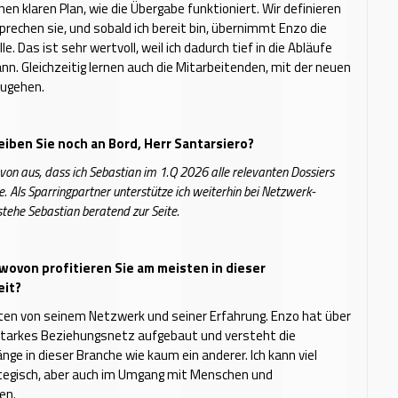
nen klaren Plan, wie die Übergabe funktioniert. Wir definieren
prechen sie, und sobald ich bereit bin, übernimmt Enzo die
e. Das ist sehr wertvoll, weil ich dadurch tief in die Abläufe
nn. Gleichzeitig lernen auch die Mitarbeitenden, mit der neuen
ugehen.
eiben Sie noch an Bord, Herr Santarsiero?
avon aus, dass ich Sebastian im 1.Q 2026 alle relevanten Dossiers
. Als Sparringpartner unterstütze ich weiterhin bei Netzwerk-
stehe Sebastian beratend zur Seite.
wovon profitieren Sie am meisten in dieser
it?
en von seinem Netzwerk und seiner Erfahrung. Enzo hat über
 starkes Beziehungsnetz aufgebaut und versteht die
 in dieser Branche wie kaum ein anderer. Ich kann viel
ategisch, aber auch im Umgang mit Menschen und
en.