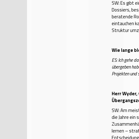
SW: Es gibt ei
Dossiers, bes
beratende Roll
eintauchen ka
Struktur umz
Wie lange bl
ES: Ich gehe d
übergeben habe
Projekten und 
Herr Wyder, 
Übergangsze
SW: Am meist
die Jahre ein
Zusammenhänge
lernen – str
Entscheidung