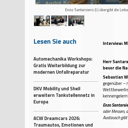
Enzo Santarsiero (l.) übergibt die Lei
Lesen Sie auch
Interview: M
Automechanika Workshops:
Herr Santars
Gratis Weiterbildung zur
bevor die N
modernen Unfallreparatur
Sebastian W
gegenüber – 
DKV Mobility und Shell
Wettbewerbsg
erweitern Tankstellennetz in
kennengelernt
Europa
Enzo Santarsier
oder Messen, a
Austausch gibt 
ACW Dreamcars 2026:
Traumautos, Emotionen und