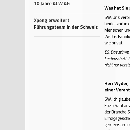
10 Jahre ACW AG
Was hat Sie
SW: Uns verbi
Xpeng erweitert
beide sind i
Führungsteam in der Schweiz
Menschen und
Werte. Famili
wie privat.
ES: Das stimmt.
Leidenschaft. 
nicht nur verst
Herr Wyder, 
einer Veran
SW: Ich glaub
Enzo Santarsi
der Branche Sp
Erfolgsgesch
gemeinsam mi