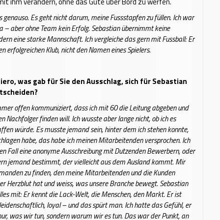
it ihm verändern, ohne das Gute über Bord zu werfen.
s genauso. Es geht nicht darum, meine Fussstapfen zu füllen. Ich war
a – aber ohne Team kein Erfolg. Sebastian übernimmt keine
ndern eine starke Mannschaft. Ich vergleiche das gern mit Fussball: Er
n erfolgreichen Klub, nicht den Namen eines Spielers.
iero, was gab für Sie den Ausschlag, sich für Sebastian
tscheiden?
immer offen kommuniziert, dass ich mit 60 die Leitung abgeben und
n Nachfolger finden will. Ich wusste aber lange nicht, ob ich es
ffen würde. Es musste jemand sein, hinter dem ich stehen konnte,
chlagen habe, das habe ich meinen Mitarbeitenden versprochen. Ich
nen Fall eine anonyme Ausschreibung mit Dutzenden Bewerbern, oder
rn jemand bestimmt, der vielleicht aus dem Ausland kommt. Mir
emanden zu finden, den meine Mitarbeitenden und die Kunden
der Herzblut hat und weiss, was unsere Branche bewegt. Sebastian
les mit: Er kennt die Lack-Welt, die Menschen, den Markt. Er ist
eidenschaftlich, loyal – und das spürt man. Ich hatte das Gefühl, er
 nur, was wir tun, sondern warum wir es tun. Das war der Punkt, an