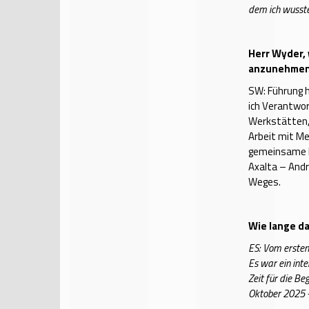
dem ich wusste
Herr Wyder,
anzunehme
SW: Führung h
ich Verantwor
Werkstätten, 
Arbeit mit Me
gemeinsame Er
Axalta – Andr
Weges.
Wie lange da
ES: Vom ersten
Es war ein inte
Zeit für die Be
Oktober 2025 – 