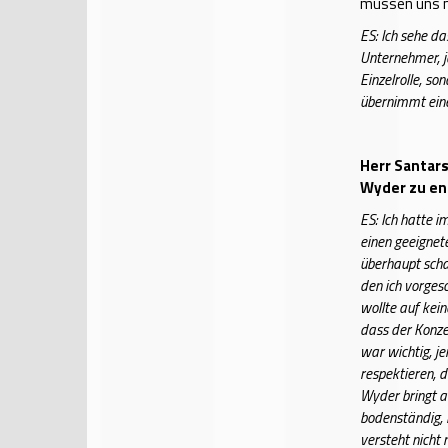
müssen uns m
ES: Ich sehe da
Unternehmer, j
Einzelrolle, so
übernimmt eine
Herr Santars
Wyder zu en
ES: Ich hatte 
einen geeignete
überhaupt scha
den ich vorges
wollte auf kei
dass der Konze
war wichtig, j
respektieren, 
Wyder bringt al
bodenständig, l
versteht nicht