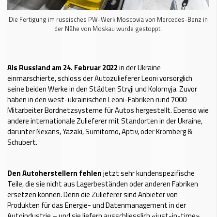
Die Fertigung im russisches PW-Werk Moscovia von Mercedes-Benz in
der Nähe von Moskau wurde gestoppt.
Als Russland am 24. Februar 2022
in der Ukraine
einmarschierte, schloss der Autozulieferer Leoni vorsorglich
seine beiden Werke in den Städten Stryji und Kolomyja. Zuvor
haben in den west-ukrainischen Leoni-Fabriken rund 7000
Mitarbeiter Bordnetzsysteme für Autos hergestellt. Ebenso wie
andere internationale Zulieferer mit Standorten in der Ukraine,
darunter Nexans, Yazaki, Sumitomo, Aptiv, oder Kromberg &
Schubert.
Den Autoherstellern fehlen
jetzt sehr kundenspezifische
Teile, die sie nicht aus Lagerbeständen oder anderen Fabriken
ersetzen können. Denn die Zulieferer sind Anbieter von
Produkten für das Energie- und Datenmanagement in der
Autoindustrie – und sie liefern ausschliesslich «just-in-time».