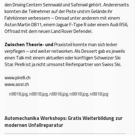
den Driving Centern Sennwald und Safenwil gehört. Andererseits
konnten die Teilnehmer auf der Piste und im Gelände ihr
Fahrkönnen verbessern – Onroad unter anderem mit einem
Aston Martin DB11, einem Jaguar F-Type R oder einem Audi RS6,
Offroad mit dem neuen Land Rover Defender.
Zwischen Theorie- und
Praxisteil konnte man sich lecker
verpflegen – und weiter networken. Als Dessert gab es jeweils
einen Talk mit einem aktuellen oder künftigen Schweizer Ski
Star. Pirelli ist ja nicht umsonst Reifenpartner von Swiss Ski.
www.pirelli.ch
www.assr.ch
n8818.jpg
,
n8818.jpg
,
n8818.jpg
,
n8818.jpg
,
n8818.jpg
Automechanika Workshops: Gratis Weiterbildung zur
modernen Unfallreparatur