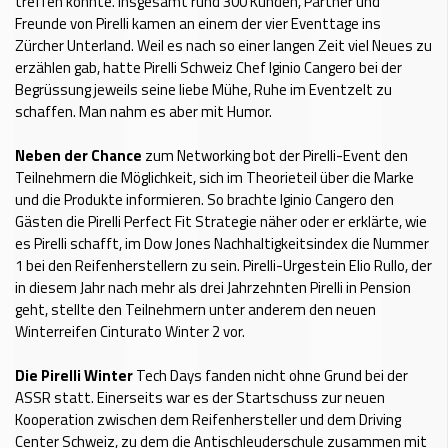
treffen konnte. Insgesamt rund 300 Kunden, Partner und
Freunde von Pirelli kamen an einem der vier Eventtage ins
Zürcher Unterland. Weil es nach so einer langen Zeit viel Neues zu
erzählen gab, hatte Pirelli Schweiz Chef Iginio Cangero bei der
Begrüssung jeweils seine liebe Mühe, Ruhe im Eventzelt zu
schaffen. Man nahm es aber mit Humor.
Neben der Chance
zum Networking bot der Pirelli-Event den
Teilnehmern die Möglichkeit, sich im Theorieteil über die Marke
und die Produkte informieren. So brachte Iginio Cangero den
Gästen die Pirelli Perfect Fit Strategie näher oder er erklärte, wie
es Pirelli schafft, im Dow Jones Nachhaltigkeitsindex die Nummer
1 bei den Reifenherstellern zu sein. Pirelli-Urgestein Elio Rullo, der
in diesem Jahr nach mehr als drei Jahrzehnten Pirelli in Pension
geht, stellte den Teilnehmern unter anderem den neuen
Winterreifen Cinturato Winter 2 vor.
Die Pirelli Winter
Tech Days fanden nicht ohne Grund bei der
ASSR statt. Einerseits war es der Startschuss zur neuen
Kooperation zwischen dem Reifenhersteller und dem Driving
Center Schweiz, zu dem die Antischleuderschule zusammen mit