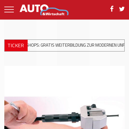
TICKER
WEITERBILDUNG ZUR MODERNEN UNFALLREPARATUR
+++
DKV MOB