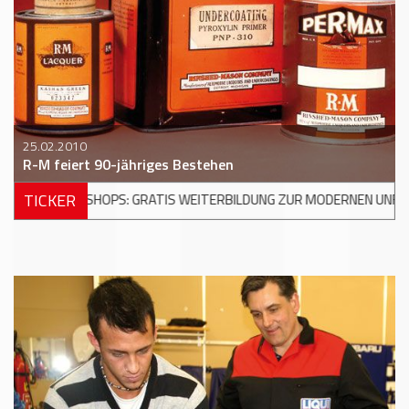
25.02.2010
R-M feiert 90-jähriges Bestehen
TICKER
 WEITERBILDUNG ZUR MODERNEN UNFALLREPARATUR
+++
DKV MOB