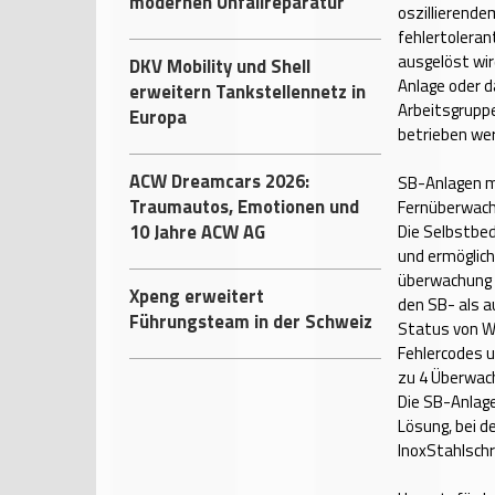
modernen Unfallreparatur
oszillierende
fehlertoleran
ausgelöst wir
DKV Mobility und Shell
Anlage oder da
erweitern Tankstellennetz in
Arbeitsgrupp
Europa
betrieben wer
ACW Dreamcars 2026:
SB-Anlagen m
Traumautos, Emotionen und
Fernüber­wac
10 Jahre ACW AG
Die Selbstbe
und ermöglich
überwachung d
Xpeng erweitert
den SB- als a
Führungsteam in der Schweiz
Status von W
Fehlercodes u
zu 4 Überwac
Die SB-Anlag
Lösung, bei d
InoxStahlschr