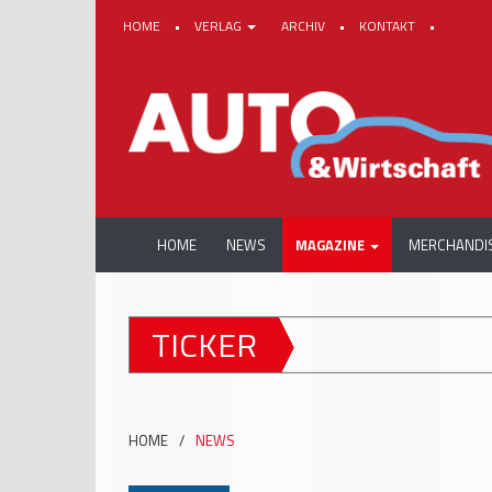
HOME
•
VERLAG
ARCHIV
•
KONTAKT
•
HOME
NEWS
MAGAZINE
MERCHANDI
TICKER
HOME
/
NEWS