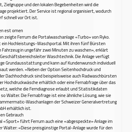
t, Zielgruppe und den lokalen Begebenheiten wird die
ge projektiert. Der Service ist regional organisiert, wodurch
f schnell vor Ort ist.
en est omen
n zeigte Ferrum die Portalwaschanlage «Turbo» von Ryko.
t ein Hochleistungs-Waschportal. Mit ihren fünf Bürsten
n Fahrzeug in ungefähr zwei Minuten zu waschen», erklärt
 Geschäftsbereichsleiter Waschtechnik. Die Anlage verfügt
ige Grundausstattung und kann auf Kundenwunsch individuell
baut werden. «Neben der Option Seitenhochdruck und
der Dachhochdruck sind beispielsweise auch Radwaschbürsten
ter Hochdruckwäsche erhältlich oder eine Fernabfrage über das
etz, welche die Ferndiagnose erlaubt und Statis­tikdaten
so Walter. Die Fernabfrage ist eine ähnliche Lösung, wie sie
 Tammermatic-Waschanlagen der Schweizer Generalvertretung
H erhältlich ist.
nen Gebrauch
al «Sport» führt Ferrum auch eine «abgespeckte» Anlage im
r Walter: «Diese preisgünstige Portal-Anlage wurde für den