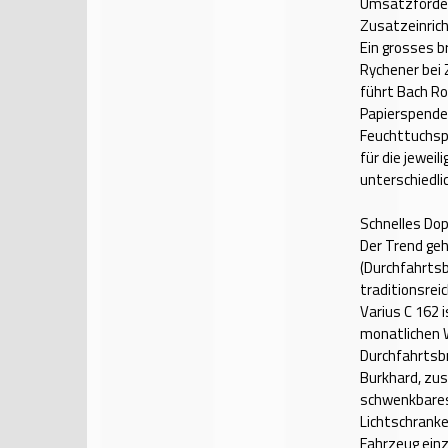
Umsatzförde
Zusatzeinric
Ein grosses b
Rychener bei 
führt Bach Ro
Papierspende
Feuchttuchsp
für die jewei
unterschiedli
Schnelles Dop
Der Trend geh
(Durchfahrtsb
traditionsrei
Varius C 162 
monatlichen 
Durchfahrtsbr
Burkhard, zus
schwenkbares
Lichtschranke
Fahrzeug einz