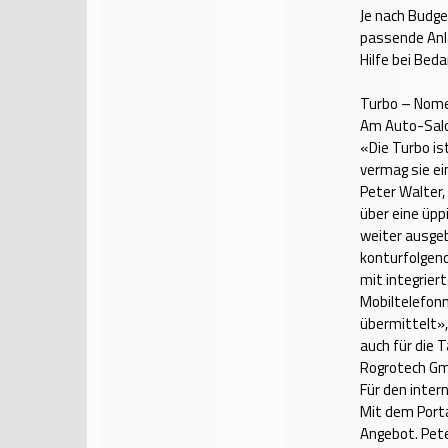
Je nach Budge
passende Anla
Hilfe bei Bedar
Turbo – Nom
Am Auto-Salo
«Die Turbo is
vermag sie ei
Peter Walter,
über eine üpp
weiter ausge
konturfolgen
mit integrier
Mobiltelefonn
übermittelt», 
auch für die
Rogrotech Gmb
Für den inter
Mit dem Port
Angebot. Pete