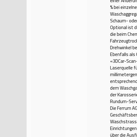
einer Änderun
% bei einzeln
Waschaggregat
Schaum- oder
Optional ist 
die beim Chem
Fahrzeugtrock
Drehwinkel be
Ebenfalls als
«3DCar-Scan-
Laserquelle f
millimeterge
entsprechend 
dem Waschgan
der Karosseri
Rundum-Serv
Die Ferrum AG
Geschäftsbere
Waschstrasse
Einrichtungen
über die Ausf