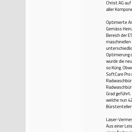
Christ AG auf
aller Kompone
Optimierte A
Gemäss Heinz
Bereich der E
maschinellen
unterschiedli
Optimierung d
wurde die ne
so Küng. Obw
SoftCare Pro 
Radwaschbürs
Radwaschbürst
Grad geführt
welche nun 42
Bürstenteller
Laser-Verme
Aus einer Lei