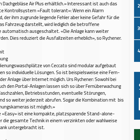
m Dachgebläse Air Plus erhältlich.» Interessant ist auch das
2
te Kontroll­system «Fault tolerant»: Wenn ein Alarm
d, der ihm zugrunde liegende Fehler aber keine Gefahr für die
s Fahrzeug darstellt, wird lediglich die betroffene
3
e automatisch ausgeschaltet. «Die Anlage kann weiter
den. Dies reduziert die Ausfallzeiten erheblich», so Rychener.
4
it
hung
dienungswaschplätze von Ceccato sind modular aufgebaut
en so individuelle Lösungen. So ist beispielsweise eine Fern­
er Anlage über Internet möglich. Urs Rychener: Sowohl bei
uch den Portal-Anlagen lassen sich so über Fernüberwachung
aschzahlen, Betriebsstunden, eventuelle Störungen,
nd so weiter jederzeit abrufen. Sogar die Kombination mit bis
hungskameras ist möglich.»
e «Easy» ist eine kompakte, platzsparende Stand-alone-
er die gesamte Technik in einem verzinkten oder wahlweise
ank untergebracht ist.