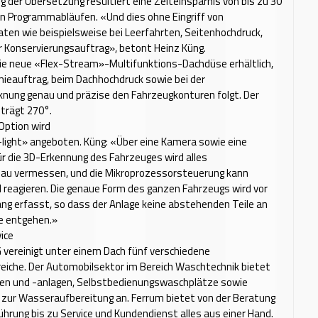
g der Übersetzung resultiert eine Zeiteinsparnis von bis zu 30
en Programmabläufen. «Und dies ohne Eingriff von
en wie beispielsweise bei Leerfahrten, Seitenhochdruck,
 Konservierungsauftrag», betont Heinz Küng.
die neue «Flex-Stream»-Multifunktions-Dachdüse erhältlich,
ieauftrag, beim Dachhochdruck sowie bei der
nung genau und präzise den Fahrzeugkonturen folgt. Der
trägt 270°.
 Option wird
light» angeboten. Küng: «Über eine Kamera sowie eine
ür die 3D-Erkennung des Fahrzeuges wird alles
nau vermessen, und die Mikroprozessorsteuerung kann
reagieren. Die genaue Form des ganzen Fahrzeugs wird vor
g erfasst, so dass der Anlage keine abstehenden Teile an
e entgehen.»
ice
 vereinigt unter einem Dach fünf verschiedene
iche. Der Automo­bil­sektor im Bereich Waschtechnik bietet
n und -anlagen, Selbstbedienungswaschplätze sowie
 zur Wasseraufbereitung an. Ferrum bietet von der Beratung
ührung bis zu Service und Kundendienst alles aus einer Hand.