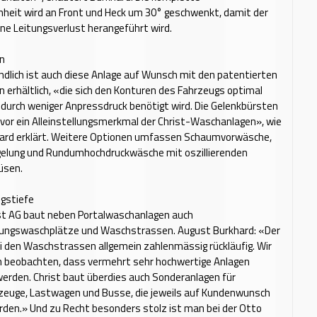
heit wird an Front und Heck um 30° geschwenkt, damit der
e Leitungsverlust herangeführt wird.
n
dlich ist auch diese Anlage auf Wunsch mit den patentierten
 erhältlich, «die sich den Konturen des Fahrzeugs optimal
urch weniger Anpress­druck benötigt wird. Die Gelenkbürsten
 vor ein Alleinstellungsmerkmal der Christ-Waschanlagen», wie
ard erklärt. Weitere Optionen umfassen Schaumvorwäsche,
elung und Rundumhochdruckwäsche mit oszillierenden
üsen.
ngstiefe
ist AG baut neben Portalwaschanlagen auch
ungswaschplätze und Waschstrassen. August Burkhard: «Der
i den Waschstrassen allgemein zahlenmässig rückläufig. Wir
h beobachten, dass vermehrt sehr hochwertige Anlagen
erden. Christ baut überdies auch Sonderanlagen für
zeuge, Lastwagen und Busse, die jeweils auf Kundenwunsch
rden.» Und zu Recht besonders stolz ist man bei der Otto