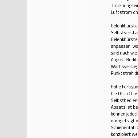
Trocknungsein
Luftstrom ohn
Gelenkbürste
Selbstverstän
Gelenkbürsten
anpassen, wod
sind nach wie
August Burkh
Wachsversieg
Punktstrahld
Hohe Fertigu
Die Otto Chr
Selbstbedien
Absatz ist be
können jedoc
nachgefragt w
Schienenfahr
konzipiert we