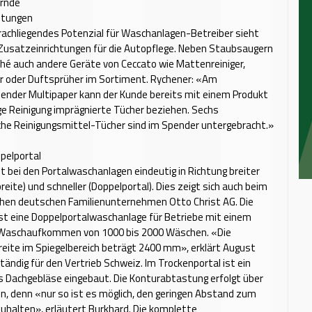
rnde
htungen
rachliegendes Potenzial für Waschanlagen-Betreiber sieht
Zusatzeinrichtungen für die Auto­pflege. Neben Staubsaugern
hé auch andere Geräte von Ceccato wie Mattenreiniger,
r oder Duftsprüher im Sortiment. Rychener: «Am
ender Multipaper kann der Kunde bereits mit einem Produkt
lige Reinigung imprägnierte Tücher beziehen. Sechs
che Reinigungsmittel-Tücher sind im Spender untergebracht.»
pelportal
t bei den Portalwaschanlagen eindeutig in Richtung breiter
reite) und schneller (Doppelportal). Dies zeigt sich auch beim
chen deutschen Familienunternehmen Otto Christ AG. Die
ist eine Doppelportalwaschanlage für Betriebe mit einem
Waschaufkommen von 1000 bis 2000 Wäschen. «Die
eite im Spiegelbereich beträgt 2400 mm», erklärt August
tändig für den Vertrieb Schweiz. Im Trockenportal ist ein
 Dachgebläse eingebaut. Die Konturabtastung erfolgt über
n, denn «nur so ist es möglich, den geringen Abstand zum
uhalten», erläutert Burkhard. Die komplette