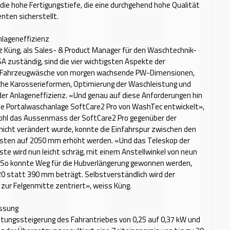
 die hohe Fertigungstiefe, die eine durchgehend hohe Qualität
nten sicherstellt.
nlageneffizienz
 Küng, als Sales- & Product Manager für den Waschtechnik-
SA zuständig, sind die vier wichtigsten Aspekte der
 Fahrzeugwäsche von morgen wachsende PW-Dimensionen,
che Karosserieformen, Optimierung der Waschleistung und
er Anlageneffizienz. «Und genau auf diese Anforderungen hin
ue Portalwaschanlage SoftCare2 Pro von WashTec entwickelt»,
ohl das Aussenmass der SoftCare2 Pro gegenüber der
nicht verändert wurde, konnte die Einfahrspur zwischen den
ten auf 2050 mm erhöht werden. «Und das Teleskop der
e wird nun leicht schräg, mit einem Anstellwinkel von neun
. So konnte Weg für die Hubverlängerung gewonnen werden,
0 statt 390 mm beträgt. Selbstverständlich wird der
 zur Felgenmitte zentriert», weiss Küng.
ssung
stungssteigerung des Fahrantriebes von 0,25 auf 0,37 kW und