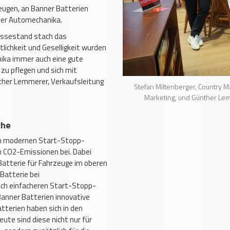
eugen, an Banner Batterien
der Automechanika.
Messestand stach das
chkeit und Geselligkeit wurden
nika immer auch eine gute
zu pflegen und sich mit
her Lemmerer, Verkaufsleitung
Stefan Miltenberger, Country M
Marketing, und Günther Lem
che
en modernen Start-Stopp-
n CO2-Emissionen bei. Dabei
atterie für Fahrzeuge im oberen
Batterie bei
ch einfacheren Start-Stopp-
anner Batterien innovative
terien haben sich in den
ute sind diese nicht nur für