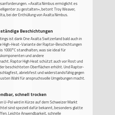
tsanforderungen. «Axalta Nimbus ermöglicht es
elligenter zu gestalten», betont Troy Weaver,
lta, bei der Enthüllung von Axalta Nimbus.
eständige Beschichtungen
tings ist dank One Axalta Switzerland bald auch in
. Die High-Heat-Variante der Raptor-Beschichtungen
 1000°C standhalten, was sie ideal für
mskomponenten und andere
ht. Raptor High Heat schützt auch vor Rost und
t der beschichteten Oberflächen erhöht. Und Raptor-
schlagfest, abriebfest und widerstandsfähig gegen
robusten Wahl für anspruchsvolle Umgebungen macht.
endbar, schnell trocken
on U-Pol wird in Kürze auf dem Schweizer Markt
chtel sind speziell dafür bekannt, besonders glatte
ffen. Leichte Anwendbarkeit, schnelle