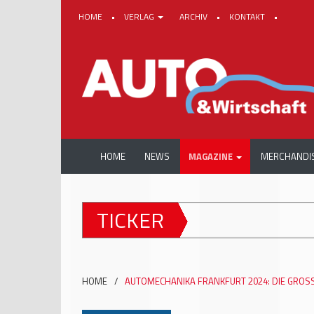
HOME
•
VERLAG
ARCHIV
•
KONTAKT
•
HOME
NEWS
MAGAZINE
MERCHANDI
TICKER
HOME
/
AUTOMECHANIKA FRANKFURT 2024: DIE GROS