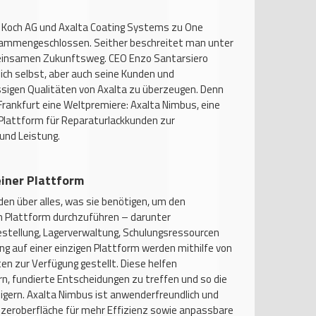
é Koch AG und Axalta Coating Systems zu One
sammengeschlossen. Seither beschreitet man unter
einsamen Zukunftsweg. CEO Enzo Santarsiero
ch selbst, aber auch seine Kunden und
ssigen Qualitäten von Axalta zu überzeugen. Denn
Frankfurt eine Weltpremiere: Axalta Nimbus, eine
 Plattform für Reparaturlackkunden zur
und Leistung.
einer Plattform
en über alles, was sie benötigen, um den
en Plattform durchzuführen – darunter
tellung, Lagerverwaltung, Schulungsressourcen
ng auf einer einzigen Plattform werden mithilfe von
en zur Verfügung gestellt. Diese helfen
rn, fundierte Entscheidungen zu treffen und so die
eigern. Axalta Nimbus ist anwenderfreundlich und
utzeroberfläche für mehr Effizienz sowie anpassbare