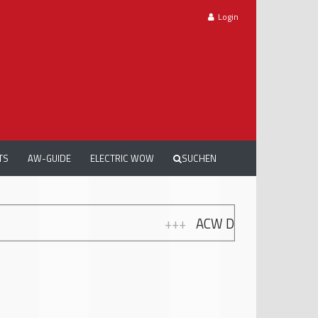
Login
TS
AW-GUIDE
ELECTRIC WOW
SUCHEN
+
ACW DREAMCARS 2026: TRAUMAUTOS, EMOTIONEN 