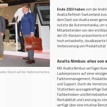
Ende 2023 haben
sich die Andr
Axalta Refinish Switzerland zu
dem Dach von Axalta einen gem
nutzte die Automechanika, um si
Mitarbeitenden von den erstkla
der US-Konzern präsentierte in 
hoch entwickelte, cloudbasierte
Verbesserung von Produktivität 
Axalta Nimbus: alles von 
Mit Axalta Nimbus verfügen Kund
alta-Stand auf der Automechanika.
Lackierprozess auf einer einzig
Farbtonmanagement, Produktbes
und Support. Durch die Vernetzu
Statistiken aussagekräftige Dat
Fachbetrieben und Betriebsleite
Rentabilität und Leistung zu st
verfügt über eine intuitive Ben