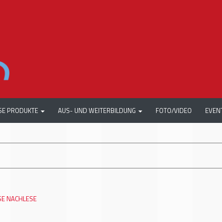
SE PRODUKTE
AUS- UND WEITERBILDUNG
FOTO/VIDEO
EVEN
++
SE NACHLESE