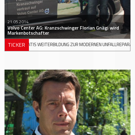
21.05.2014
Volvo Center AG: Kranzschwinger Florian Gnägi wird
Markenbotschafter
TICKER
LDUNG ZUR MODERNEN UNFALLREPARATUR
+++
DKV MOBILITY UND