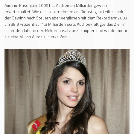
Auch im Krisenjahr 2009 hat Audi einen Milliardengewinn
erwirtschaftet. Wie das Unternehmen am Dienstag mitteilte, sank
der Gewinn nach Steuern aber verglichen mit dem Rekordjahr 2008
um 38,9 Prozent auf 1,3 Milliarden Euro. Audi bekräftigte das Ziel, im
laufenden Jahr an den Rekordabsatz anzuknüpfen und wieder mehr
als eine Million Autos zu verkaufen.