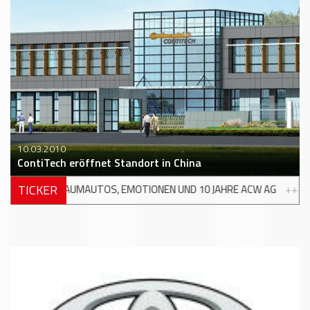
10.03.2010
ContiTech eröffnet Standort in China
TICKER
ONEN UND 10 JAHRE ACW AG
+++
XPENG ERWEITERT FÜHRUNGSTE