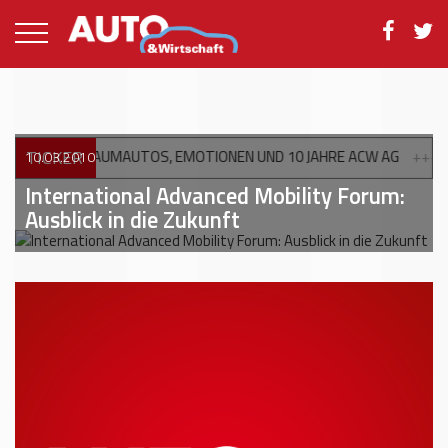
TICKER
ONEN UND 10 JAHRE ACW AG
+++
XPENG ERWEITERT FÜHRUNGSTE
10.03.2010
International Advanced Mobility Forum:
Ausblick in die Zukunft