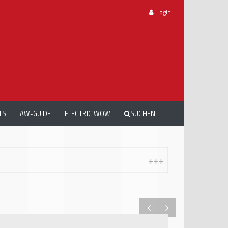
Login
TS
AW-GUIDE
ELECTRIC WOW
SUCHEN
+++
ACW DREAMCARS 2026: TRAUMAUTOS, 