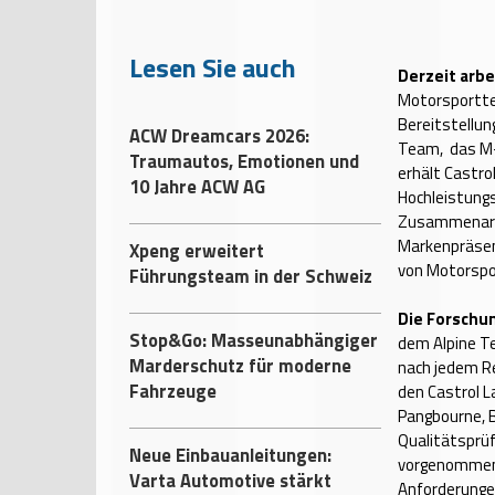
Lesen Sie auch
Derzeit arbe
Motorsportte
Bereitstellun
ACW Dreamcars 2026:
Team, das M-
Traumautos, Emotionen und
erhält Castro
10 Jahre ACW AG
Hochleistung
Zusammenarbe
Markenpräsenz
Xpeng erweitert
von Motorspo
Führungsteam in der Schweiz
Die Forschu
Stop&Go: Masseunabhängiger
dem Alpine T
Marderschutz für moderne
nach jedem R
Fahrzeuge
den Castrol L
Pangbourne, B
Qualitätsprü
Neue Einbauanleitungen:
vorgenommen, 
Varta Automotive stärkt
Anforderunge