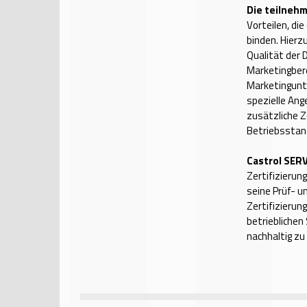
Die teilneh
Vorteilen, di
binden. Hierzu
Qualität der
Marketingber
Marketingunt
spezielle An
zusätzliche Z
Betriebsstan
Castrol SER
Zertifizierun
seine Prüf- u
Zertifizierun
betrieblichen
nachhaltig zu