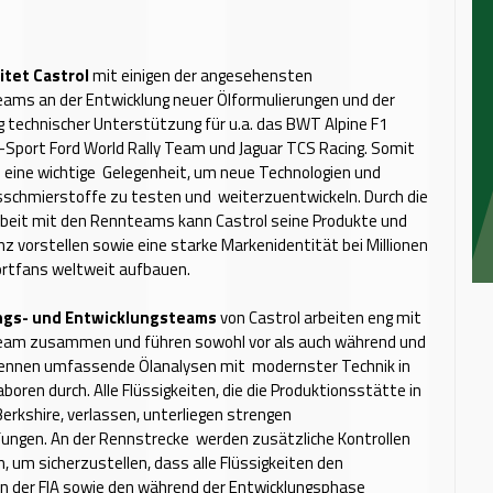
itet Castrol
mit einigen der angesehensten
ams an der Entwicklung neuer Ölformulierungen und der
g technischer Unterstützung für u.a. das BWT Alpine F1
Sport Ford World Rally Team und Jaguar TCS Racing. Somit
l eine wichtige Gelegenheit, um neue Technologien und
sschmierstoffe zu testen und weiterzuentwickeln. Durch die
it mit den Rennteams kann Castrol seine Produkte und
 vorstellen sowie eine starke Markenidentität bei Millionen
rtfans weltweit aufbauen.
ngs- und Entwicklungsteams
von Castrol arbeiten eng mit
eam zusammen und führen sowohl vor als auch während und
ennen umfassende Ölanalysen mit modernster Technik in
aboren durch. Alle Flüssigkeiten, die die Produktionsstätte in
erkshire, verlassen, unterliegen strengen
fungen. An der Rennstrecke werden zusätzliche Kontrollen
um sicherzustellen, dass alle Flüssigkeiten den
n der FIA sowie den während der Entwicklungsphase