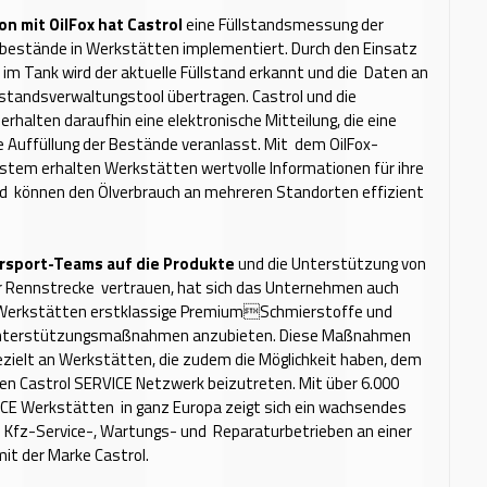
on mit OilFox hat Castrol
eine Füllstandsmessung der
bestände in Werkstätten implementiert. Durch den Einsatz
im Tank wird der aktuelle Füllstand erkannt und die Daten an
standsverwaltungstool übertragen. Castrol und die
rhalten daraufhin eine elektronische Mitteilung, die eine
 Auffüllung der Bestände veranlasst. Mit dem OilFox-
stem erhalten Werkstätten wertvolle Informationen für ihre
d können den Ölverbrauch an mehreren Standorten effizient
rsport-Teams auf die Produkte
und die Unterstützung von
er Rennstrecke vertrauen, hat sich das Unternehmen auch
, Werkstätten erstklassige PremiumSchmierstoffe und
 Unterstützungsmaßnahmen anzubieten. Diese Maßnahmen
gezielt an Werkstätten, die zudem die Möglichkeit haben, dem
en Castrol SERVICE Netzwerk beizutreten. Mit über 6.000
ICE Werkstätten in ganz Europa zeigt sich ein wachsendes
 Kfz-Service-, Wartungs- und Reparaturbetrieben an einer
it der Marke Castrol.