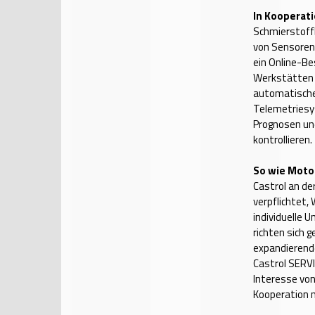
In Kooperati
Schmierstoff
von Sensoren 
ein Online-Be
Werkstätten e
automatische
Telemetriesy
Prognosen un
kontrollieren.
So wie Moto
Castrol an d
verpflichtet
individuelle
richten sich 
expandierend
Castrol SERV
Interesse von
Kooperation m