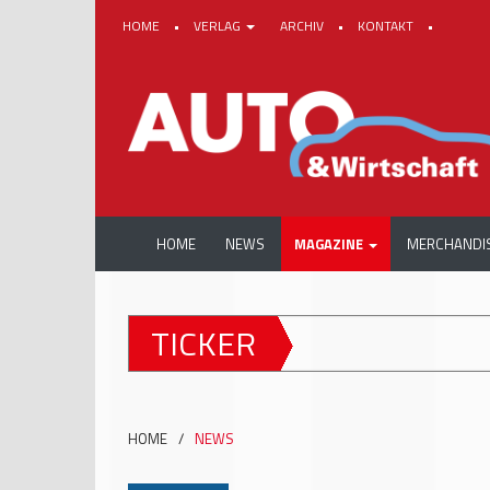
HOME
•
VERLAG
ARCHIV
•
KONTAKT
•
HOME
NEWS
MAGAZINE
MERCHANDI
TICKER
HOME
/
NEWS