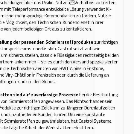
tscheidungen über das Risiko-NutzenVerhältnis zu treffen.
m mit Teleperformance entwickelte Lösung verwendet KI-
 um eine mehrsprachige Kommunikation zu fördern. Nutzer
ie Möglichkeit, den Technischen Kundendienst in ihrer
 von jedem beliebigen Ort aus zu kontaktieren.
tellung der passenden Schmierstoffprodukte
zur richtigen
Motorsportteams unerlässlich. Castrol setzt auf sein
 um sicherzustellen, dass die Flüssigkeiten rechtzeitig bei den
rtnern ankommen – sei es durch den Versand spezialisierter
n die technischen Zentren von BWT Alpine in Enstone,
d Viry-Châtillon in Frankreich oder durch die Lieferung an
ltungen rund um den Globus.
ätten sind auf zuverlässige Prozesse
bei der Beschaffung
g von Schmierstoffen angewiesen. Das Nichtvorhandensein
 Produkte zur richtigen Zeit kann zu längeren Durchlaufzeiten
e und unzufriedenen Kunden führen. Um eine konstante
it Schmierstoffen zu gewährleisten, hat Castrol Systeme
e die tägliche Arbeit der Werkstätten erleichtern.