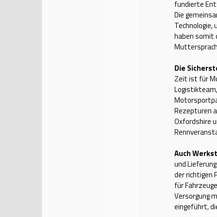
fundierte En
Die gemeinsa
Technologie,
haben somit d
Muttersprache
Die Sichers
Zeit ist für 
Logistikteam,
Motorsportpa
Rezepturen a
Oxfordshire un
Rennveransta
Auch Werkst
und Lieferun
der richtigen
für Fahrzeug
Versorgung m
eingeführt, di