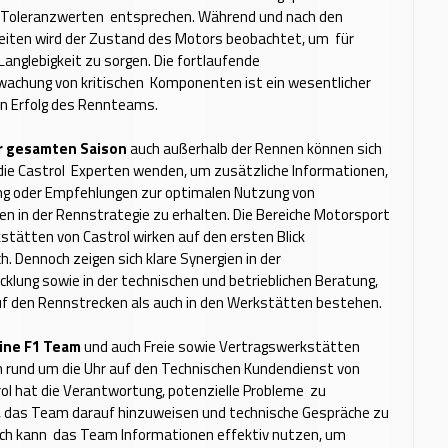
 Toleranzwerten entsprechen. Während und nach den
heiten wird der Zustand des Motors beobachtet, um für
Langlebigkeit zu sorgen. Die fortlaufende
wachung von kritischen Komponenten ist ein wesentlicher
en Erfolg des Rennteams.
 gesamten Saison
auch außerhalb der Rennen können sich
die Castrol Experten wenden, um zusätzliche Informationen,
g oder Empfehlungen zur optimalen Nutzung von
n in der Rennstrategie zu erhalten. Die Bereiche Motorsport
tätten von Castrol wirken auf den ersten Blick
h. Dennoch zeigen sich klare Synergien in der
klung sowie in der technischen und betrieblichen Beratung,
uf den Rennstrecken als auch in den Werkstätten bestehen.
ine F1 Team
und auch Freie sowie Vertragswerkstätten
h rund um die Uhr auf den Technischen Kundendienst von
rol hat die Verantwortung, potenzielle Probleme zu
n, das Team darauf hinzuweisen und technische Gespräche zu
rch kann das Team Informationen effektiv nutzen, um