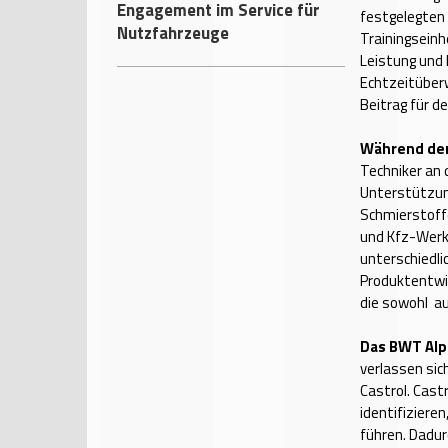
Engagement im Service für
festgelegten
Nutzfahrzeuge
Trainingsein
Leistung und 
Echtzeitüber
Beitrag für d
Während der
Techniker an 
Unterstützun
Schmierstoffe
und Kfz-Werks
unterschiedlic
Produktentwic
die sowohl a
Das BWT Alp
verlassen sic
Castrol. Cast
identifiziere
führen. Dadu