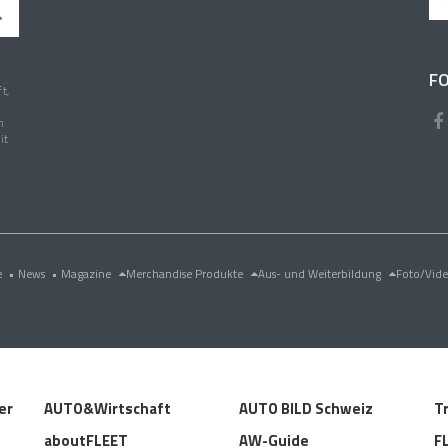
FO
t,
n
it
e
•
News
•
Magazine
Merchandise Produkte
Aus- und Weiterbildung
Foto/Vid
er
AUTO&Wirtschaft
AUTO BILD Schweiz
T
aboutFLEET
AW-Guide
F