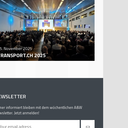
5. November 2025
29. October
TRANSPORT.CH 2025
AUTO ZÜR
EWSLETTER
er informiert bleiben mit dem wöchentlichen A&W
sletter. Jetzt anmelden!