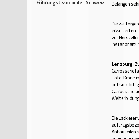
Führungsteam in der Schweiz
Belangen sehr 
Die weiterge
erweiterten i
zur Herstell
Instandhaltun
Lenzburg:
Zw
Carrosseriefa
Hotel Krone in
auf sichtlich
Carrosseriela
Weiterbildun
Die Lackierer
auftragsbezog
Anbauteilen s
beziehungswe