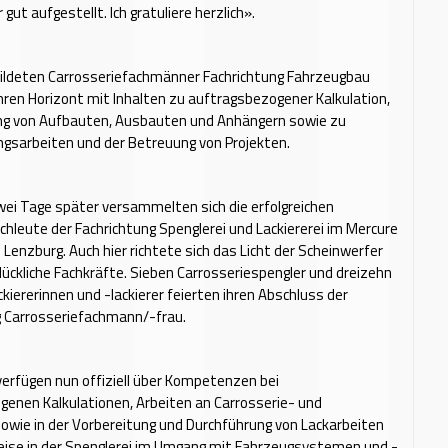
gut aufgestellt. Ich gratuliere herzlich».
bildeten Carrosseriefachmänner Fachrichtung Fahrzeugbau
hren Horizont mit Inhalten zu auftragsbezogener Kalkulation,
ung von Aufbauten, Ausbauten und Anhängern sowie zu
gsarbeiten und der Betreuung von Projekten.
ei Tage später versammelten sich die erfolgreichen
chleute der Fachrichtung Spenglerei und Lackiererei im Mercure
 Lenzburg. Auch hier richtete sich das Licht der Scheinwerfer
 glückliche Fachkräfte. Sieben Carrosseriespengler und dreizehn
ckiererinnen und -lackierer feierten ihren Abschluss der
g Carrosseriefachmann/-frau.
 verfügen nun offiziell über Kompetenzen bei
enen Kalkulationen, Arbeiten an Carrosserie- und
owie in der Vorbereitung und Durchführung von Lackarbeiten
ise in der Spenglerei im Umgang mit Fahrzeugsystemen und -