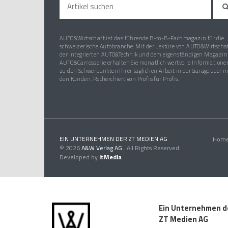
AUTO&Wirtschaft ist das führende B-to-B-Fachmagazin für die
schweizerische Autobranche. Mit der Lektüre von AUTO&Wirtschaf
der integrierten AUTO&Technik und dem eigenständigen Magazin
AUTO&Carrosserie erhalten Sie monatlich wertvolle Informatione
zu den Schwerpunkten Ihrer täglichen Arbeit in der Garage oder m
den Kunden. Recherchiert von Profis für Profis.
EIN UNTERNEHMEN DER ZT MEDIEN AG
Hom
© 2026
A&W Verlag AG
. All Rights Reserved.
Developed by
itMedia
Ein Unternehmen d
ZT Medien AG