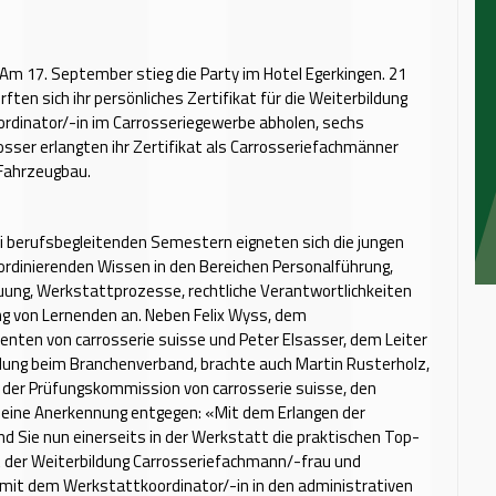
Am 17. September stieg die Party im Hotel Egerkingen. 21
ften sich ihr persönliches Zertifikat für die Weiterbildung
rdinator/-in im Carrosseriegewerbe abholen, sechs
sser erlangten ihr Zertifikat als Carrosseriefachmänner
 Fahrzeugbau.
 berufsbegleitenden Semestern eigneten sich die jungen
rdinierenden Wissen in den Bereichen Personalführung,
ung, Werkstattprozesse, rechtliche Verantwortlichkeiten
g von Lernenden an. Neben Felix Wyss, dem
enten von carrosserie suisse und Peter Elsasser, dem Leiter
dung beim Branchenverband, brachte auch Martin Rusterholz,
 der Prüfungskommission von carrosserie suisse, den
seine Anerkennung entgegen: «Mit dem Erlangen der
ind Sie nun einerseits in der Werkstatt die praktischen Top-
t der Weiterbildung Carrosseriefachmann/-frau und
 mit dem Werkstattkoordinator/-in in den administrativen