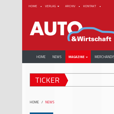
HOME
•
VERLAG
ARCHIV
•
KONTAKT
•
HOME
NEWS
MAGAZINE
MERCHANDI
TICKER
HOME
/
NEWS