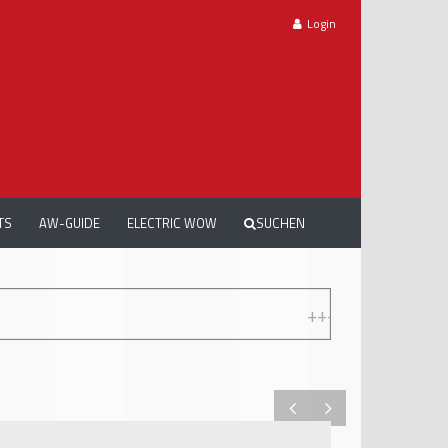
Login
TS
AW-GUIDE
ELECTRIC WOW
SUCHEN
+++
AUTOMECHANIKA WORKSHOPS: GRA