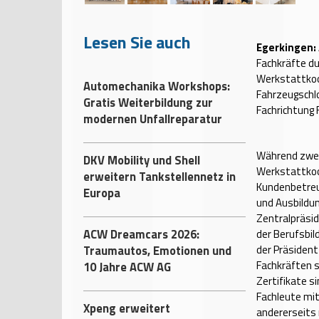
Lesen Sie auch
Egerkingen:
Fachkräfte dur
Werkstattkoo
Automechanika Workshops:
Fahrzeugschlo
Gratis Weiterbildung zur
Fachrichtung
modernen Unfallreparatur
Während zwei
DKV Mobility und Shell
Werkstattkoo
erweitern Tankstellennetz in
Kundenbetreu
Europa
und Ausbildun
Zentralpräsid
ACW Dreamcars 2026:
der Berufsbil
Traumautos, Emotionen und
der Präsident
Fachkräften 
10 Jahre ACW AG
Zertifikate s
Fachleute mi
Xpeng erweitert
andererseits