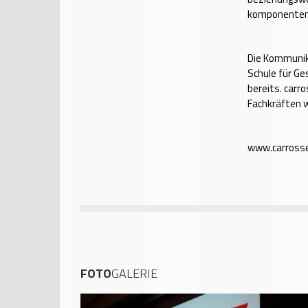
komponenten
Die Kommunika
Schule für Ge
bereits. carro
Fachkräften w
www.carrosse
FOTO
GALERIE