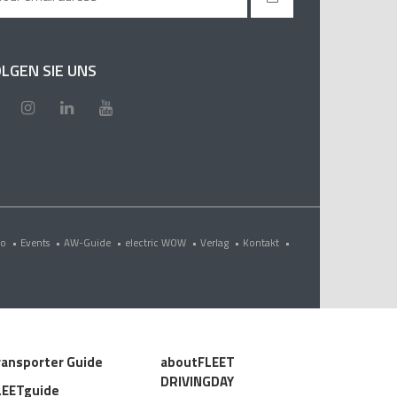
LGEN SIE UNS
eo
•
Events
•
AW-Guide
•
electric WOW
•
Verlag
•
Kontakt
•
ransporter Guide
aboutFLEET
DRIVINGDAY
LEETguide