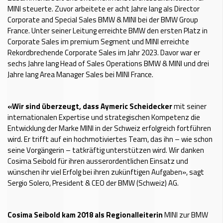
MINI steuerte. Zuvor arbeitete er acht Jahre lang als Director
Corporate and Special Sales BMW & MINI bei der BMW Group
France. Unter seiner Leitung erreichte BMW den ersten Platz in
Corporate Sales im premium Segment und MINI erreichte
Rekordbrechende Corporate Sales im Jahr 2023. Davor war er
sechs Jahre lang Head of Sales Operations BMW & MINI und drei
Jahre lang Area Manager Sales bei MINI France.
«Wir sind überzeugt, dass Aymeric Scheidecker
mit seiner
internationalen Expertise und strategischen Kompetenz die
Entwicklung der Marke MINI in der Schweiz erfolgreich fortführen
wird. Er trifft auf ein hochmotiviertes Team, das ihn – wie schon
seine Vorgängerin – tatkräftig unterstützen wird. Wir danken
Cosima Seibold für ihren ausserordentlichen Einsatz und
wünschen ihr viel Erfolg bei ihren zukünftigen Aufgaben», sagt
Sergio Solero, President & CEO der BMW (Schweiz) AG.
Cosima Seibold kam 2018 als Regionalleiterin
MINI zur BMW