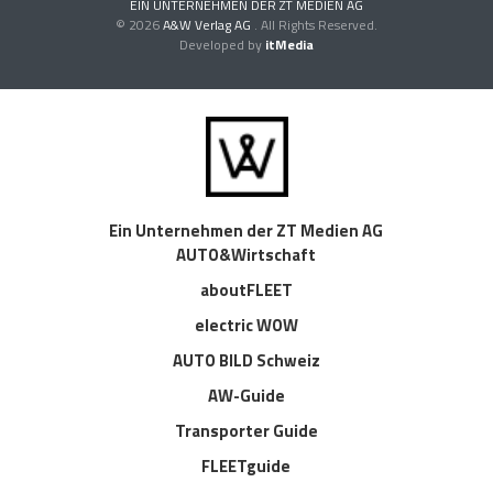
EIN UNTERNEHMEN DER ZT MEDIEN AG
© 2026
A&W Verlag AG
. All Rights Reserved.
Developed by
itMedia
Ein Unternehmen der ZT Medien AG
AUTO&Wirtschaft
aboutFLEET
electric WOW
AUTO BILD Schweiz
AW-Guide
Transporter Guide
FLEETguide