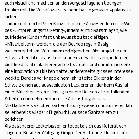
auch visuell und machten an den vorgeschlagenen Übungen
fröhlich mit. Die VoicePower-Trainerin hatte grossen Applaus auf
sicher.
Danach entführte Peter Kanzelmann die Anwesenden in die Welt
des «Empfehlungsmarketing», indem er mit Ratschlägen, wie
zufriedene Kunden fast unbewusst zu tatkräftigen
«Mitarbeitern» werden, die den Betrieb regelmässig
weiterempfehlen. Vom einem erfolgreichen Pilotprojekt in der
Schweiz berichtete anschliessend Enzo Santarsiero, indem er
die Idee des «Leihlackierers» breit streute und damit einerseits
eine Innovation zu bieten hatte, andererseits grosses Inter­esse
weckte. Bereits vor knapp einem Jahr stellte Sikkens in der
Schweiz einen gut ausgebildeten Lackierer an, der beim Ausfall
eines Mitarbeiters kurzfristig in einem Betrieb alle anfallenden
Arbeiten übernehmen kann. Die Auslastung dieses
Mietlackierers sei überraschend hoch gewesen und im neuen Jahr
sei er bereits wieder oft gebucht, wusste Santarsiero zu
berichten.
Als besonderer Leckerbissen entpuppte sich das Referat von
Trigema-Besitzer Wolfgang Grupp. Der Selfmade-Unternehmer