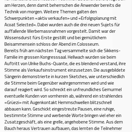
am Herzen, denn damit beherrschen die Anwender bereits die
Technik von morgen. Weitere Themen galten den
Schwerpunkten «aktiv verkaufen» und «Erfolgsplanung mit
Acoat Selected». Dabei wurden auch die drei neuen Sujets für
auffallende Werbemassnahmen vorgestelt. Damit war der
Wissensdurst fürs Erste gestillt und bei gemütlichem
Beisammensein schloss der Abend im Colosseum.
Bereits früh am nächsten Tag versammelte sich die Sikkens-
Familie im grossen Kongresssaal. Hellwach wurden sie beim
Auftritt von Ulrike Buchs-Quante, die es blendend verstand, ihre
Stimme als Verkaufsinstrument einzusetzen. Die ausgebildete
Sängerin demonstrierte in kurzen Sketches, wie unterschiedlich
die Stimme beim Gegenüber wahrgenommen wird und wie
darauf reagiert wird. So schreckt ein unfreundliches Gemurmel
eventuelle Kunden von vornherein ab, während ein strahlendes
«Grüezi» mit Augenkontakt Hemmschwellen blitzschnell
abbauen kann. Geschickt eingestreute Pausen, eine ruhige,
bestimmte Stimme und werbende Worte bringen viel eher ein
Zusatzgeschäft, als eine grelle, angehobene Stimme. Aus dem
Bauch heraus Vertrauen aufbauen, das lernten die Teilnehmer