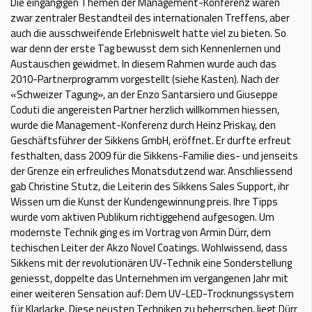
Die eingängigen Themen der Management-Konferenz waren
zwar zentraler Bestandteil des internationalen Treffens, aber
auch die ausschweifende Erlebniswelt hatte viel zu bieten. So
war denn der erste Tag bewusst dem sich Kennenlernen und
Austauschen gewidmet. In diesem Rahmen wurde auch das
2010-Partnerprogramm vorgestellt (siehe Kasten). Nach der
«Schweizer Tagung», an der Enzo Santarsiero und Giu­seppe
Coduti die angereisten Partner herzlich willkommen hies­sen,
wurde die Management-Konferenz durch Heinz Priskay, den
Geschäftsführer der Sikkens GmbH, eröffnet. Er durfte erfreut
festhalten, dass 2009 für die Sikkens-Familie dies- und jenseits
der Grenze ein erfreuliches Monatsdutzend war. Anschliessend
gab Christine Stutz, die Leiterin des Sikkens Sales Support, ihr
Wissen um die Kunst der Kundengewinnung preis. Ihre Tipps
wurde vom aktiven Publikum richtiggehend aufgesogen. Um
modernste Technik ging es im Vortrag von Armin Dürr, dem
techischen Leiter der Akzo Novel Coatings. Wohlwissend, dass
Sikkens mit der revolutionären UV-Technik eine Sonderstellung
geniesst, doppelte das Unternehmen im vergangenen Jahr mit
einer weiteren Sensation auf: Dem UV-LED-Trocknungs­system
für Klarlacke. Diese neusten Techniken zu beherrschen, liegt Dürr