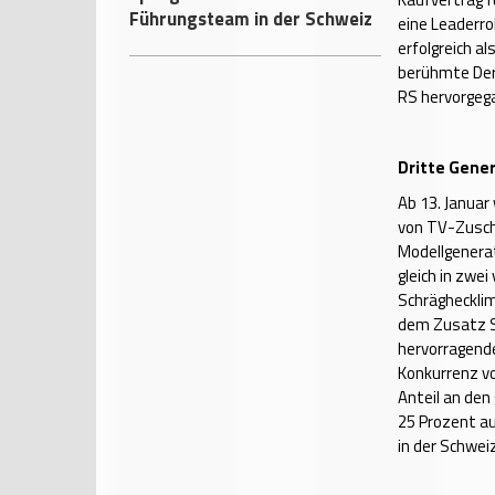
Führungsteam in der Schweiz
eine Leaderro
erfolgreich a
berühmte Der
RS hervorgeg
Dritte Gene
Ab 13. Janua
von TV-Zuscha
Modellgenera
gleich in zwe
Schräghecklim
dem Zusatz Se
hervorragende
Konkurrenz v
Anteil an de
25 Prozent au
in der Schwei