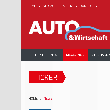
HOME
•
VERLAG
ARCHIV
•
KONTAKT
•
HOME
NEWS
MAGAZINE
MERCHANDI
TICKER
HOME
/
NEWS