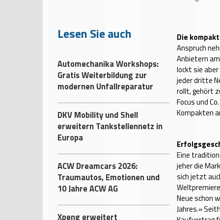
Lesen Sie auch
Die kompakt
Anspruch nehm
Anbietern am
Automechanika Workshops:
lockt sie abe
Gratis Weiterbildung zur
jeder dritte 
modernen Unfallreparatur
rollt, gehört 
Focus und Co.
Kompakten am
DKV Mobility und Shell
erweitern Tankstellennetz in
Europa
Erfolgsgesch
Eine tradition
ACW Dreamcars 2026:
jeher die Mark
Traumautos, Emotionen und
sich jetzt au
Weltpremiere
10 Jahre ACW AG
Neue schon w
Jahres.» Seit
Xpeng erweitert
Kaufvertrag 