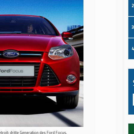
2
3
4
roit: dritte Generation des Ford Focus.