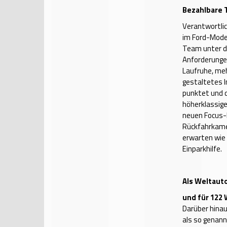
Bezahlbare 
Verantwortli
im Ford-Model
Team unter de
Anforderunge
Laufruhe, meh
gestaltetes I
punktet und d
höherklassige
neuen Focus-
Rückfahrkamer
erwarten wie
Einparkhilfe.
Als Weltaut
und für 122
Darüber hinau
als so genann