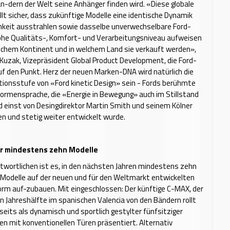
än-dern der Welt seine Anhänger finden wird. «Diese globale
lt sicher, dass zukünftige Modelle eine identische Dynamik
hkeit ausstrahlen sowie dasselbe unverwechselbare Ford-
hohe Qualitäts-, Komfort- und Verarbeitungsniveau aufweisen
elchem Kontinent und in welchem Land sie verkauft werden»,
k Kuzak, Vizepräsident Global Product Development, die Ford-
uf den Punkt. Herz der neuen Marken-DNA wird natürlich die
tionsstufe von «Ford kinetic Design» sein - Fords berühmte
Formensprache, die «Energie in Bewegung» auch im Stillstand
d einst von Desingdirektor Martin Smith und seinem Kölner
n und stetig weiter entwickelt wurde.
ür mindestens zehn Modelle
ntwortlichen ist es, in den nächsten Jahren mindestens zehn
Modelle auf der neuen und für den Weltmarkt entwickelten
rm auf-zubauen. Mit eingeschlossen: Der künftige C-MAX, der
n Jahreshälfte im spanischen Valencia von den Bändern rollt
rseits als dynamisch und sportlich gestylter fünfsitziger
 mit konventionellen Türen präsentiert. Alternativ