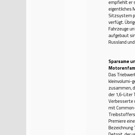
empfiehlt er 
eigentliches M
Sitzsystem pu
verfügt. Übrig
Fahrzeuge unt
aufgebaut sin
Russland und 
Sparsame un
Motorenfami
Das Triebwer
kleinvolumi-
zusammen, den
der 1,6-Liter
Verbesserte 
mit Common-Ra
Treibstoffersp
Premiere eine
Bezeichnung 
Detroit, der u