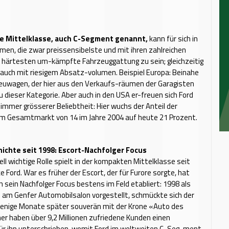
e Mittelklasse, auch C-Segment genannt,
kann für sich in
en, die zwar preissensibelste und mit ihren zahlreichen
 härtesten um-kämpfte Fahrzeuggattung zu sein; gleichzeitig
r auch mit riesigem Absatz-volumen. Beispiel Europa: Beinahe
Neuwagen, der hier aus den Verkaufs-räumen der Garagisten
zu dieser Kategorie. Aber auch in den USA er-freuen sich Ford
 immer grösserer Beliebtheit: Hier wuchs der Anteil der
 Gesamtmarkt von 14 im Jahre 2004 auf heute 21 Prozent.
ichte seit 1998: Escort-Nachfolger Focus
ell wichtige Rolle spielt in der kompakten Mittelklasse seit
e Ford. War es früher der Escort, der für Furore sorgte, hat
ch sein Nachfolger Focus bestens im Feld etabliert: 1998 als
 am Genfer Automobilsalon vorgestellt, schmückte sich der
enige Monate später souverän mit der Krone «Auto des
her haben über 9,2 Millionen zufriedene Kunden einen
für ihn unterschrieben, womit Ford im weltweiten C-Seg-ment