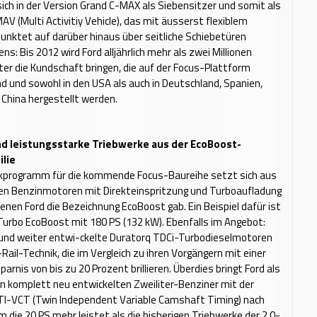
sich in der Version Grand C-MAX als Siebensitzer und somit als
AV (Multi Activitiy Vehicle), das mit äusserst flexiblem
nktet auf darüber hinaus über seitliche Schiebetüren
ens: Bis 2012 wird Ford alljährlich mehr als zwei Millionen
er die Kundschaft bringen, die auf der Focus-Plattform
d und sowohl in den USA als auch in Deutschland, Spanien,
China hergestellt werden.
d leistungsstarke Triebwerke aus der EcoBoost-
lie
kprogramm für die kommende Focus-Baureihe setzt sich aus
gen Benzinmotoren mit Direkteinspritzung und Turboaufladung
en Ford die Bezeichnung EcoBoost gab. Ein Beispiel dafür ist
 Turbo EcoBoost mit 180 PS (132 kW). Ebenfalls im Angebot:
und weiter entwi-ckelte Duratorq TDCi-Turbodieselmotoren
il-Technik, die im Vergleich zu ihren Vorgängern mit einer
arnis von bis zu 20 Prozent brillieren. Überdies bringt Ford als
n komplett neu entwickelten Zweiliter-Benziner mit der
TI-VCT (Twin Independent Variable Camshaft Timing) nach
m die 20 PS mehr leistet als die bisherigen Triebwerke der 2.0-