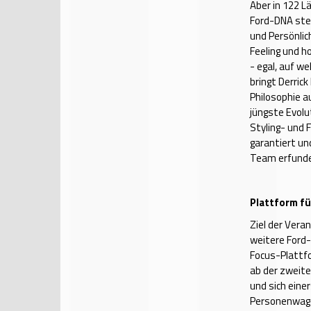
Aber in 122 L
Ford-DNA stel
und Persönlic
Feeling und 
- egal, auf w
bringt Derric
Philosophie a
jüngste Evolu
Styling- und 
garantiert un
Team erfunde
Plattform f
Ziel der Vera
weitere Ford-
Focus-Plattfo
ab der zweite
und sich eine
Personenwagen