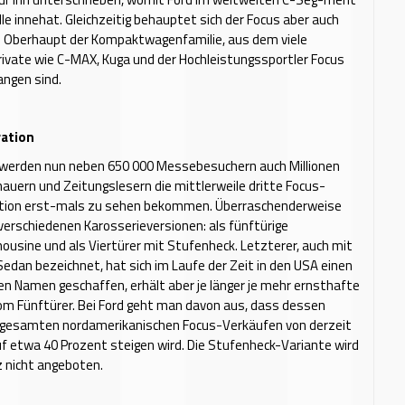
lle innehat. Gleichzeitig behauptet sich der Focus aber auch
ls Oberhaupt der Kompaktwagenfamilie, aus dem viele
ivate wie C-MAX, Kuga und der Hochleistungssportler Focus
angen sind.
ration
r werden nun neben 650 000 Messebesuchern auch Millionen
uern und Zeitungslesern die mittlerweile dritte Focus-
tion erst-mals zu sehen bekommen. Überraschenderweise
i verschiedenen Karosserieversionen: als fünftürige
ousine und als Viertürer mit Stufenheck. Letzterer, auch mit
dan bezeichnet, hat sich im Laufe der Zeit in den USA einen
n Namen geschaffen, erhält aber je länger je mehr ernsthafte
om Fünftürer. Bei Ford geht man davon aus, dass dessen
n gesamten nordamerikanischen Focus-Verkäufen von derzeit
f etwa 40 Prozent steigen wird. Die Stufenheck-Variante wird
z nicht angeboten.