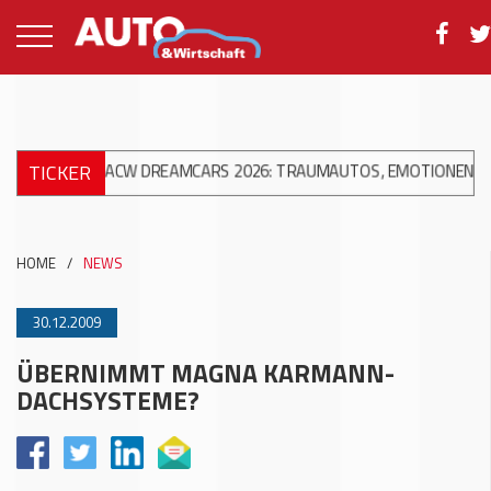
TICKER
++
ACW DREAMCARS 2026: TRAUMAUTOS, EMOTIONEN UND 10 JAH
HOME
/
NEWS
30.12.2009
ÜBERNIMMT MAGNA KARMANN-
DACHSYSTEME?