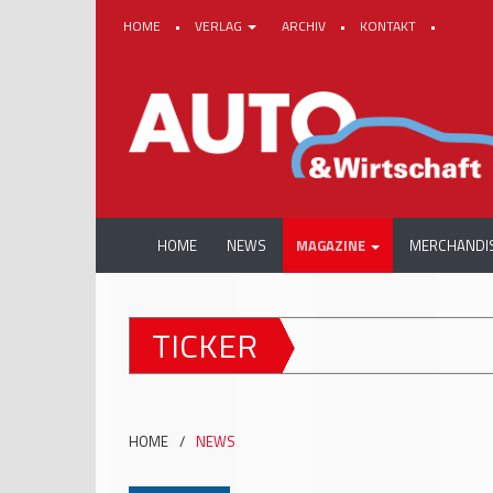
HOME
•
VERLAG
ARCHIV
•
KONTAKT
•
HOME
NEWS
MAGAZINE
MERCHANDI
TICKER
HOME
/
NEWS