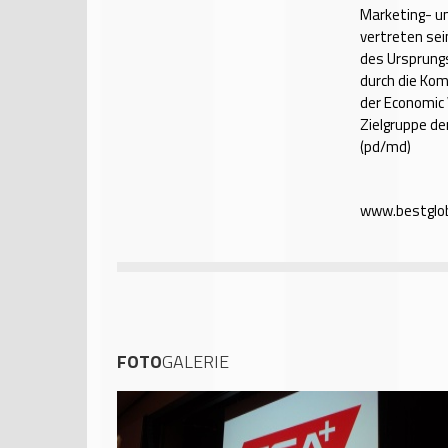
Marketing- un
vertreten se
des Ursprung
durch die Ko
der Economic 
Zielgruppe de
(pd/md)
www.bestglo
FOTO
GALERIE