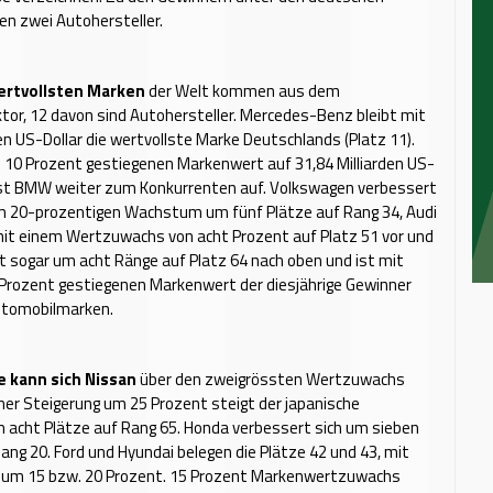
n zwei Autohersteller.
ertvollsten Marken
der Welt kommen aus dem
or, 12 davon sind Autohersteller. Mercedes-Benz bleibt mit
den US-Dollar die wertvollste Marke Deutschlands (Platz 11).
 10 Prozent gestiegenen Markenwert auf 31,84 Milliarden US-
esst BMW weiter zum Konkurrenten auf. Volkswagen verbessert
em 20-prozentigen Wachstum um fünf Plätze auf Rang 34, Audi
mit einem Wertzuwachs von acht Prozent auf Platz 51 vor und
t sogar um acht Ränge auf Platz 64 nach oben und ist mit
Prozent gestiegenen Markenwert der diesjährige Gewinner
Automobilmarken.
e kann sich Nissan
über den zweigrössten Wertzuwachs
iner Steigerung um 25 Prozent steigt der japanische
 acht Plätze auf Rang 65. Honda verbessert sich um sieben
ang 20. Ford und Hyundai belegen die Plätze 42 und 43, mit
 um 15 bzw. 20 Prozent. 15 Prozent Markenwertzuwachs