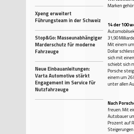
Marken gehöre
Xpeng erweitert
Führungsteam in der Schweiz
14 der 100 w
Automobilsekt
Stop&Go: Masseunabhängiger
31,90 Milliar
Marderschutz für moderne
Mit einem um
Fahrzeuge
Dollar schli
sich mit ein
schiebt sich 
Neue Einbauanleitungen:
Porsche steig
Varta Automotive stärkt
einem um 26 
Engagement im Service für
unter allen 
Nutzfahrzeuge
Nach Porsch
freuen. Mit e
Autobauer um
Prozent auf R
Steigerungen