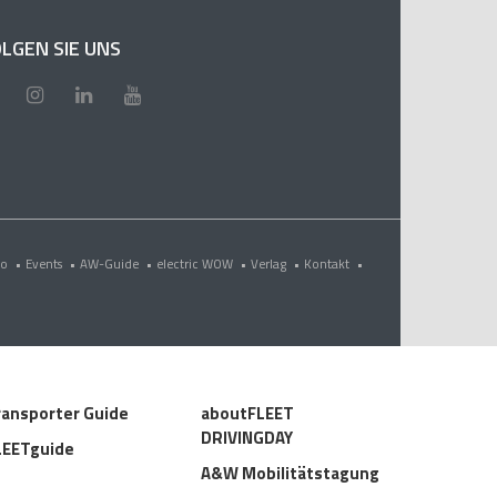
LGEN SIE UNS
eo
•
Events
•
AW-Guide
•
electric WOW
•
Verlag
•
Kontakt
•
ransporter Guide
aboutFLEET
DRIVINGDAY
LEETguide
A&W Mobilitätstagung