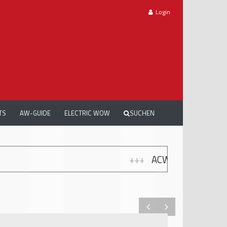
Login
TS
AW-GUIDE
ELECTRIC WOW
SUCHEN
+++
ACW DREAMCARS 2026: TRAUMAUTOS, E