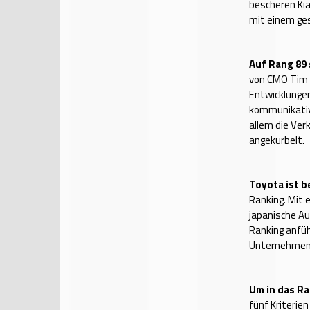
bescheren Kia
mit einem ge
Auf Rang 89 
von CMO Tim 
Entwicklungen
kommunikativ
allem die Ver
angekurbelt.
Toyota ist b
Ranking. Mit
japanische Au
Ranking anfüh
Unternehmens
Um in das R
fünf Kriterie