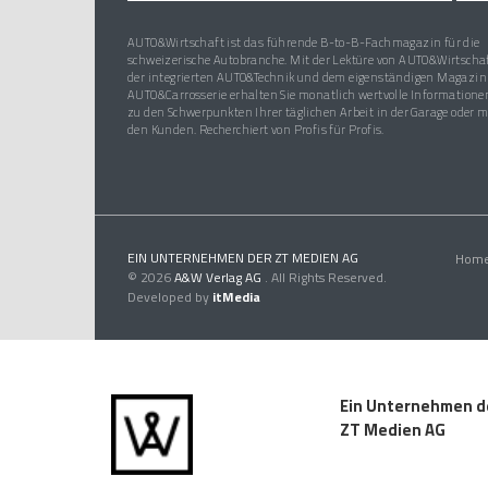
AUTO&Wirtschaft ist das führende B-to-B-Fachmagazin für die
schweizerische Autobranche. Mit der Lektüre von AUTO&Wirtschaf
der integrierten AUTO&Technik und dem eigenständigen Magazin
AUTO&Carrosserie erhalten Sie monatlich wertvolle Informatione
zu den Schwerpunkten Ihrer täglichen Arbeit in der Garage oder m
den Kunden. Recherchiert von Profis für Profis.
EIN UNTERNEHMEN DER ZT MEDIEN AG
Hom
© 2026
A&W Verlag AG
. All Rights Reserved.
Developed by
itMedia
Ein Unternehmen d
ZT Medien AG