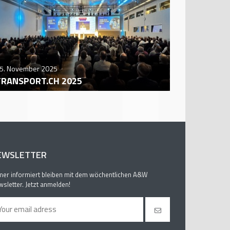
5. November 2025
29. October
TRANSPORT.CH 2025
AUTO ZÜR
EWSLETTER
er informiert bleiben mit dem wöchentlichen A&W
sletter. Jetzt anmelden!