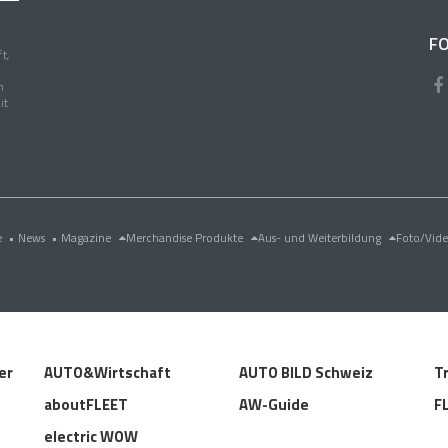
FO
t,
n
it
e
•
News
•
Magazine
Merchandise Produkte
Aus- und Weiterbildung
Foto/Vid
er
AUTO&Wirtschaft
AUTO BILD Schweiz
T
aboutFLEET
AW-Guide
F
electric WOW