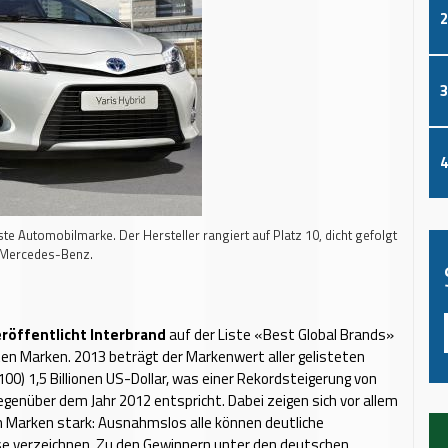
2
3
4
ste Automobilmarke. Der Hersteller rangiert auf Platz 10, dicht gefolgt
 Mercedes-Benz.
eröffentlicht Interbrand
auf der Liste «Best Global Brands»
ten Marken. 2013 beträgt der Markenwert aller gelisteten
00) 1,5 Billionen US-Dollar, was einer Rekordsteigerung von
egenüber dem Jahr 2012 entspricht. Dabei zeigen sich vor allem
 Marken stark: Ausnahmslos alle können deutliche
 verzeichnen. Zu den Gewinnern unter den deutschen