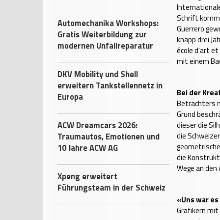
Internationa
Schrift komm
Automechanika Workshops:
Guerrero gewo
Gratis Weiterbildung zur
knapp drei Ja
modernen Unfallreparatur
école d'art e
mit einem Bac
DKV Mobility und Shell
erweitern Tankstellennetz in
Bei der Krea
Europa
Betrachters 
Grund beschrä
ACW Dreamcars 2026:
dieser die Si
Traumautos, Emotionen und
die Schweizer
geometrische
10 Jahre ACW AG
die Konstrukt
Wege an den 
Xpeng erweitert
Führungsteam in der Schweiz
«Uns war es 
Grafikern mit