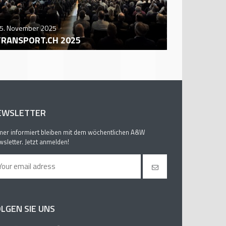
5. November 2025
29. October
TRANSPORT.CH 2025
AUTO ZÜR
EWSLETTER
er informiert bleiben mit dem wöchentlichen A&W
sletter. Jetzt anmelden!
LGEN SIE UNS