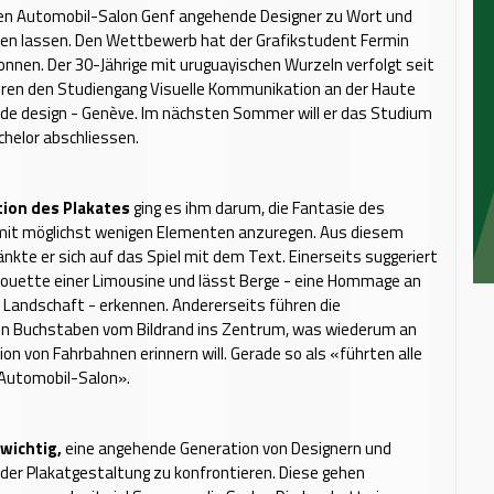
len Automobil-Salon Genf angehende Designer zu Wort und
en lassen. Den Wettbewerb hat der Grafikstudent Fermin
nnen. Der 30-Jährige mit uruguayischen Wurzeln verfolgt seit
hren den Studiengang Visuelle Kommunikation an der Haute
t de design - Genève. Im nächsten Sommer will er das Studium
helor abschliessen.
tion des Plakates
ging es ihm darum, die Fantasie des
mit möglichst wenigen Elementen anzuregen. Aus diesem
nkte er sich auf das Spiel mit dem Text. Einerseits suggeriert
lhouette einer Limousine und lässt Berge - eine Hommage an
 Landschaft - erkennen. Andererseits führen die
n Buchstaben vom Bildrand ins Zentrum, was wiederum an
ion von Fahrbahnen erinnern will. Gerade so als «führten alle
Automobil-Salon».
wichtig,
eine angehende Generation von Designern und
 der Plakatgestaltung zu konfrontieren. Diese gehen