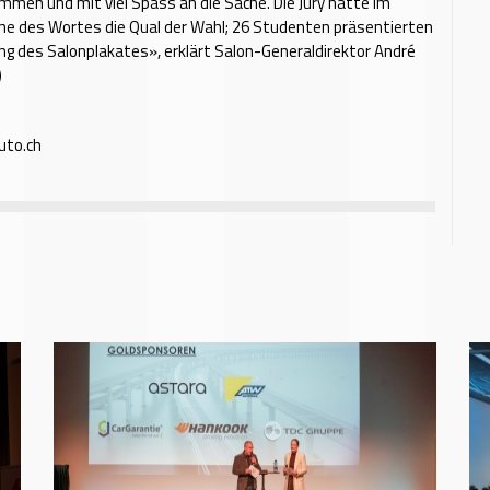
men und mit viel Spass an die Sache. Die Jury hatte im
ne des Wortes die Qual der Wahl; 26 Studenten präsentierten
ung des Salonplakates», erklärt Salon-Generaldirektor André
)
uto.ch