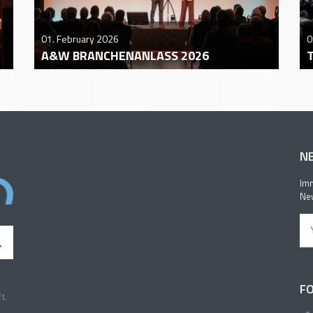
01. February 2026
0
A&W BRANCHENANLASS 2026
N
Imm
New
FO
t,