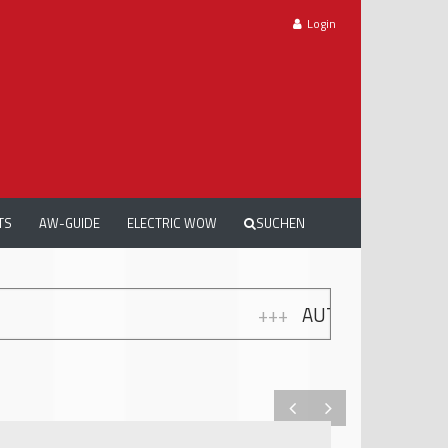
Login
TS
AW-GUIDE
ELECTRIC WOW
SUCHEN
+++
AUTOMECHANIKA WORKSHOPS: GRA