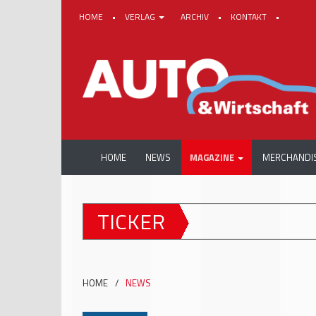
HOME
•
VERLAG
ARCHIV
•
KONTAKT
•
HOME
NEWS
MAGAZINE
MERCHANDI
TICKER
HOME
/
NEWS