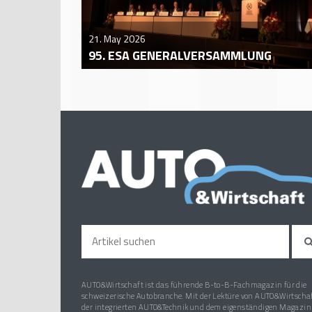
21. May 2026
95. ESA GENERALVERSAMMLUNG
AUTO&Wirtschaft ist das führende B-to-B-Fachmagazin für die
schweizerische Autobranche. Mit der Lektüre von AUTO&Wirtschaf
der integrierten AUTO&Technik und dem eigenständigen Magazin