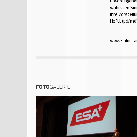
unvoreingenom
wahrsten Sin
ihre Vorstell
Hefti. (pd/md
www.salon-a
FOTO
GALERIE