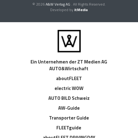
© 2026
A&W Verlag AG
. All Rights Reserved.
Developed by
itMedia
Ein Unternehmen der ZT Medien AG
AUTO&Wirtschaft
aboutFLEET
electric WOW
AUTO BILD Schweiz
AW-Guide
Transporter Guide
FLEETguide
aboutFLEET DRIVINGDAY