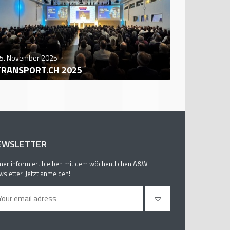
5. November 2025
29. October
TRANSPORT.CH 2025
AUTO ZÜR
EWSLETTER
er informiert bleiben mit dem wöchentlichen A&W
sletter. Jetzt anmelden!