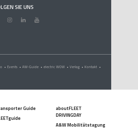
LGEN SIE UNS
eo
•
Events
•
AW-Guide
•
electric WOW
•
Verlag
•
Kontakt
•
ransporter Guide
aboutFLEET
DRIVINGDAY
LEETguide
A&W Mobilitätstagung