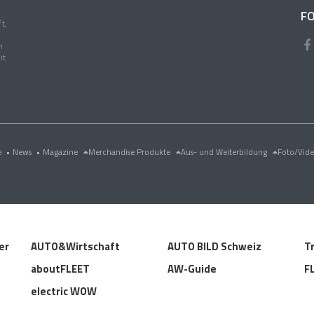
FO
t,
n
it
e
•
News
•
Magazine
Merchandise Produkte
Aus- und Weiterbildung
Foto/Vid
er
AUTO&Wirtschaft
AUTO BILD Schweiz
T
aboutFLEET
AW-Guide
F
electric WOW