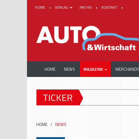
HOME
•
VERLAG
ARCHIV
•
KONTAKT
•
HOME
NEWS
MAGAZINE
MERCHANDI
TICKER
HOME
/
NEWS