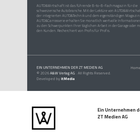
AUTO&Wirtschaft ist das führende B-to-B-Fachmagazin für die
schweizerische Autobranche. Mit der Lektüre von AUTO&Wirtschaf
der integrierten AUTO&Technik und dem eigenständigen Magazin
AUTO&Carrosserie erhalten Sie monatlich wertvolle Informatione
zu den Schwerpunkten Ihrer täglichen Arbeit in der Garage oder m
den Kunden. Recherchiert von Profis für Profis.
EIN UNTERNEHMEN DER ZT MEDIEN AG
Hom
© 2026
A&W Verlag AG
. All Rights Reserved.
Developed by
itMedia
Ein Unternehmen d
ZT Medien AG