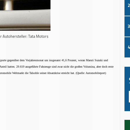
2
3
r Autohersteller: Tata Motors
4
xporte gegenüber dem Vorjahresmonat um insgesamt 41,6 Prozent, woran Maruti Suzuki und
nteil hatten. 29.619 ausgeführte Fahrzeuge sind zwar nicht die großen Volumina, aber doch erste
utomobile Weltmarkt die Talsohle seiner Absatzkrise erreicht hat.
(Quelle: Automobilreport)