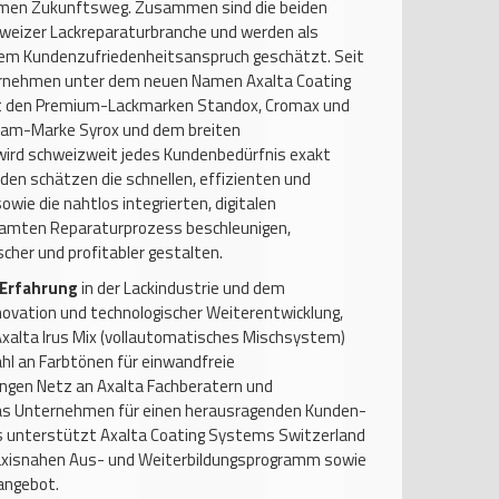
men Zukunftsweg. Zusammen sind die beiden
weizer Lackreparaturbranche und werden als
stem Kundenzufriedenheitsanspruch geschätzt. Seit
nternehmen unter dem neuen Namen Axalta Coating
t den Premium-Lackmarken Standox, Cromax und
ream-Marke Syrox und dem breiten
ird schweizweit jedes Kundenbedürfnis exakt
den schätzen die schnellen, effizienten und
wie die nahtlos integrierten, digitalen
samten Reparaturprozess beschleunigen,
cher und profitabler gestalten.
 Erfahrung
in der Lackindustrie und dem
ovation und technologischer Weiterentwicklung,
 Axalta Irus Mix (vollautomatisches Mischsystem)
l an Farbtönen für einwandfreie
ngen Netz an Axalta Fachberatern und
s Unternehmen für einen herausragenden Kunden-
us unterstützt Axalta Coating Systems Switzerland
axisnahen Aus- und Weiterbildungsprogramm sowie
angebot.