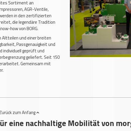
eites Sortiment an
ompressoren, AGR-Ventile,
werden in den zertifizierten
tet, die legendäre Tradition
 Know-how von BORG.
n Altteilen und einer breiten
gbarkeit, Passgenauigkeit und
d individuell geprüft und
erbegrenzung geliefert. Seit 150
 erarbeitet. Gemeinsam mit
er.
Zurück
zum Anfang
ür eine nachhaltige Mobilität von mo