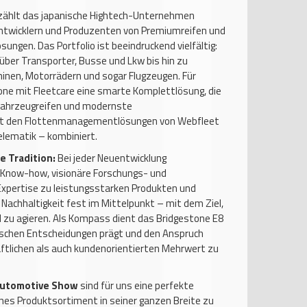
zählt das japanische Hightech-Unternehmen
ntwicklern und Produzenten von Premiumreifen und
ngen. Das Portfolio ist beeindruckend vielfältig:
 über Transporter, Busse und Lkw bis hin zu
nen, Motorrädern und sogar Flugzeugen. Für
one mit Fleetcare eine smarte Komplettlösung, die
ahrzeugreifen und modernste
 den Flottenmanagementlösungen von Webfleet
elematik – kombiniert.
e Tradition:
Bei jeder Neuentwicklung
Know-how, visionäre Forschungs- und
 Expertise zu leistungsstarken Produkten und
Nachhaltigkeit fest im Mittelpunkt – mit dem Ziel,
l zu agieren. Als Kompass dient das Bridgestone E8
schen Entscheidungen prägt und den Anspruch
aftlichen als auch kundenorientierten Mehrwert zu
Automotive Show
sind für uns eine perfekte
es Produktsortiment in seiner ganzen Breite zu