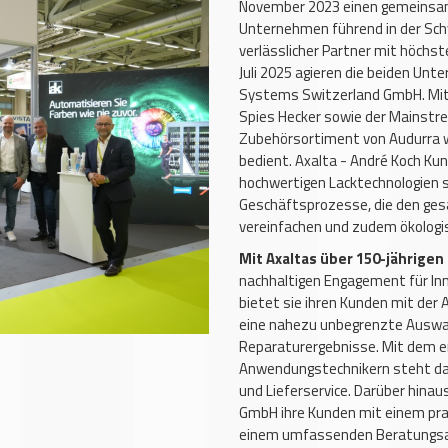
November 2023 einen gemeinsa
Unternehmen führend in der Sch
verlässlicher Partner mit höch
Juli 2025 agieren die beiden U
Systems Switzerland GmbH. Mi
Spies Hecker sowie der Mainst
Zubehörsortiment von Audurra w
bedient. Axalta - André Koch Kun
hochwertigen Lacktechnologien so
Geschäftsprozesse, die den ge
vereinfachen und zudem ökologis
Mit Axaltas über 150-jährigen
nachhaltigen Engagement für Inn
bietet sie ihren Kunden mit der
eine nahezu unbegrenzte Auswah
Reparaturergebnisse. Mit dem e
Anwendungstechnikern steht da
und Lieferservice. Darüber hina
GmbH ihre Kunden mit einem pr
einem umfassenden Beratungs