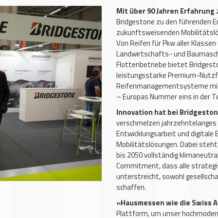
Mit über 90 Jahren Erfahrung
Bridgestone zu den führenden E
zukunftsweisenden Mobilitätslösu
Von Reifen für Pkw aller Klassen
Landwirtschafts- und Baumaschi
Flottenbetriebe bietet Bridgest
leistungsstarke Premium-Nutzf
Reifenmanagementsysteme mit
– Europas Nummer eins in der T
Innovation hat bei Bridgeston
verschmelzen jahrzehntelanges 
Entwicklungsarbeit und digitale
Mobilitätslösungen. Dabei steht 
bis 2050 vollständig klimaneutra
Commitment, dass alle strategi
unterstreicht, sowohl gesellsch
schaffen.
«Hausmessen wie die Swiss 
Plattform, um unser hochmodern