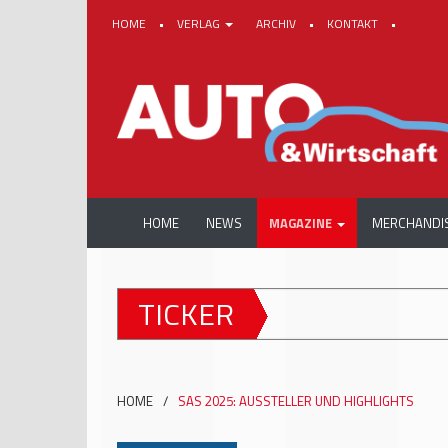
HOME
•
VERLAG
ARCHIV
•
KONTAKT
•
HOME
NEWS
MAGAZINE
MERCHANDI
TICKER
HOME
/
SAS 2025: AUSSTELLER UND HIGHLIGHTS