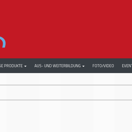
SE PRODUKTE
AUS- UND WEITERBILDUNG
FOTO/VIDEO
EVEN
+++
AUTOMECHANIKA W