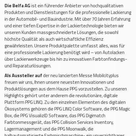
Die Belfa AG
ist ein führender Anbieter von hochqualitativen
Produkten und Dienstleistungen für die professionelle Lackierung
in der Automobil- und Bauindustrie. Mit über 70 Jahren Erfahrung
und einer tiefen Expertise in der Lackiertechnologie bieten wir
unseren Kunden massgeschneiderte Lösungen, die sowohl
höchste Qualität als auch wirtschaftliche Effizienz
gewährleisten. Unsere Produktpalette umfasst alles, was für
eine professionelle Lackierung benötigt wird – von Autolacken
über Lackierwerkzeuge bis hin zu innovativen Farbtonfindungs-
und Reparaturlösungen.
Als Aussteller auf
der neu lancierten Messe Mobilcityplus
freuen wir uns, Ihnen unsere neuesten Innovationen und
Produktlösungen aus dem Hause PPG vorzustellen. Zu unseren
Highlights gehört unter anderem die revolutionäre, digitale
Plattform PPG LINQ. Zu den einzelnen Elementen des digitalen
Ökosystems gehören die PPG LINQ Color Software, die PPG Magic
Box, die PPG VisualizID Software, das PPG Digimatch
Farbtonmessgerät, das PPG Collision Services Inventory,
Lagermanagement und die PPG Moonwalk, die
halbautomatisierte Farbmischmaschine- ein unverzichtbares