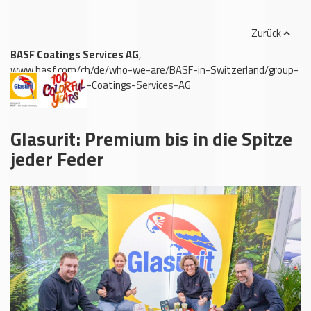
Zurück
BASF Coatings Services AG
,
www.basf.com/ch/de/who-we-are/BASF-in-Switzerland/group-
companies/BASF-Coatings-Services-AG
Glasurit: Premium bis in die Spitze
jeder Feder