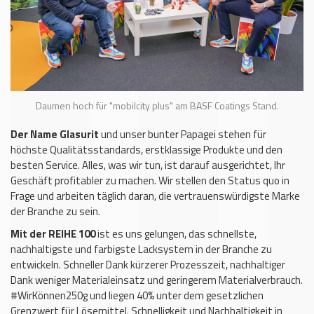
Daumen hoch für "mobilcity plus" am BASF Coatings Stand.
Der Name Glasurit
und unser bunter Papagei stehen für
höchste Qualitätsstandards, erstklassige Produkte und den
besten Service. Alles, was wir tun, ist darauf ausgerichtet, Ihr
Geschäft profitabler zu machen. Wir stellen den Status quo in
Frage und arbeiten täglich daran, die vertrauenswürdigste Marke
der Branche zu sein.
Mit der REIHE 100
ist es uns gelungen, das schnellste,
nachhaltigste und farbigste Lacksystem in der Branche zu
entwickeln. Schneller Dank kürzerer Prozesszeit, nachhaltiger
Dank weniger Materialeinsatz und geringerem Materialverbrauch.
#WirKönnen250g und liegen 40% unter dem gesetzlichen
Grenzwert für Lösemittel. Schnelligkeit und Nachhaltigkeit in