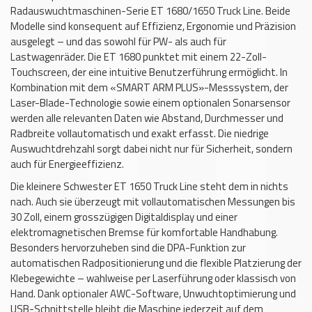
Radauswuchtmaschinen-Serie ET 1680/1650 Truck Line. Beide
Modelle sind konsequent auf Effizienz, Ergonomie und Präzision
ausgelegt – und das sowohl für PW- als auch für
Lastwagenräder. Die ET 1680 punktet mit einem 22-Zoll-
Touchscreen, der eine intuitive Benutzerführung ermöglicht. In
Kombination mit dem «SMART ARM PLUS»-Messsystem, der
Laser-Blade-Technologie sowie einem optionalen Sonarsensor
werden alle relevanten Daten wie Abstand, Durchmesser und
Radbreite vollautomatisch und exakt erfasst. Die niedrige
Auswuchtdrehzahl sorgt dabei nicht nur für Sicherheit, sondern
auch für Energieeffizienz.
Die kleinere Schwester ET 1650 Truck Line steht dem in nichts
nach. Auch sie überzeugt mit vollautomatischen Messungen bis
30 Zoll, einem grosszügigen Digitaldisplay und einer
elektromagnetischen Bremse für komfortable Handhabung.
Besonders hervorzuheben sind die DPA-Funktion zur
automatischen Radpositionierung und die flexible Platzierung der
Klebegewichte – wahlweise per Laserführung oder klassisch von
Hand. Dank optionaler AWC-Software, Unwuchtoptimierung und
USB-Schnittstelle bleibt die Maschine jederzeit auf dem