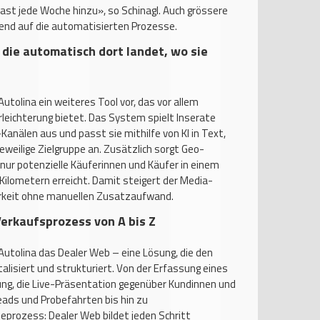
st jede Woche hinzu», so Schinagl. Auch grössere
nd auf die automatisierten Prozesse.
die automatisch dort landet, wo sie
tolina ein weiteres Tool vor, das vor allem
rleichterung bietet. Das System spielt Inserate
anälen aus und passt sie mithilfe von KI in Text,
jeweilige Zielgruppe an. Zusätzlich sorgt Geo-
 nur potenzielle Käuferinnen und Käufer in einem
 Kilometern erreicht. Damit steigert der Media-
rkeit ohne manuellen Zusatzaufwand.
Verkaufsprozess von A bis Z
Autolina das Dealer Web – eine Lösung, die den
lisiert und strukturiert. Von der Erfassung eines
ng, die Live-Präsentation gegenüber Kundinnen und
ds und Probefahrten bis hin zu
prozess: Dealer Web bildet jeden Schritt