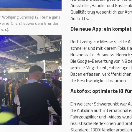
Aussteller, Händler und Gäste ü
Qualität trug wesentlich zur At
r Wolfgang Schinagl (2. Reihe ganz
Auftritts.
 Reihe, 5. v. r.) sowie dem Gründer
Die neue App: ein komple
. r.).
Rechtzeitig zur Messe stellte Au
schneller und mit klarem Fokus a
Business-to-Business-Bereich s
Die Google-Bewertung von 4.8 ze
wird die Möglichkeit, Fahrzeuge d
Daten erfassen, veröffentlichen –
die Geschwindigkeit brauchen.
Autofox: optimierte KI fü
Ein weiterer Schwerpunkt war Au
die Autolina auch international e
Fahrzeugbilder und -videos wurd
realistische Reflexionen und pr
Standard. 1300 Händler arbeiten