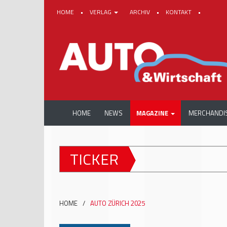
HOME
•
VERLAG
ARCHIV
•
KONTAKT
•
HOME
NEWS
MAGAZINE
MERCHANDI
TICKER
HOME
/
AUTO ZÜRICH 2025