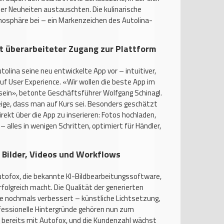
ber Neuheiten austauschten. Die kulinarische
mosphäre bei – ein Markenzeichen des Autolina-
tt überarbeiteter Zugang zur Plattform
tolina seine neu entwickelte App vor – intuitiver,
uf User Experience. «Wir wollen die beste App im
ein», betonte Geschäftsführer Wolfgang Schinagl.
ige, dass man auf Kurs sei. Besonders geschätzt
irekt über die App zu inserieren: Fotos hochladen,
 alles in wenigen Schritten, optimiert für Händler,
r Bilder, Videos und Workflows
tofox, die bekannte KI-Bildbearbeitungssoftware,
rfolgreich macht. Die Qualität der generierten
e nochmals verbessert – künstliche Lichtsetzung,
ofessionelle Hintergründe gehören nun zum
 bereits mit Autofox, und die Kundenzahl wächst