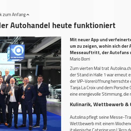
ck
zum Anfang
aler Autohandel heute funktioniert
Mit neuer App und verfeinerte
um zu zeigen, wohin sich der
Messeauftritt, der Autofans 
Mario Borri
Zum vierten Mal trat Autolina.ch
der Stand in Halle 1 war erneut 
der VIP-Voreröffnung herrschte
Tanja La Croix und dem Porsche 
eine energievolle Stimmung, die 
Kulinarik, Wettbewerb &
Autolina pflegt seine Messe-Trad
Wettbewerb mit einem Wochenen
italienische Catering von L’Arco 