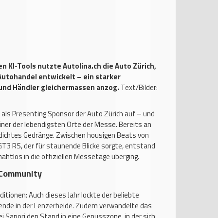
n KI-Tools nutzte Autolina.ch die Auto Zürich,
 Autohandel
entwickelt – ein starker
und Händler gleichermassen anzog.
Text/Bilder:
 als Presenting Sponsor der Auto Zürich auf – und
einer der lebendigsten Orte der Messe. Bereits an
 dichtes Gedränge. Zwischen housigen Beats von
GT3 RS, der für staunende Blicke sorgte, entstand
nahtlos in die offiziellen Messetage überging.
 Community
itionen: Auch dieses Jahr lockte der beliebte
de in der Lenzerheide. Zudem verwandelte das
dei Sapori den Stand in eine Genusszone, in der sich