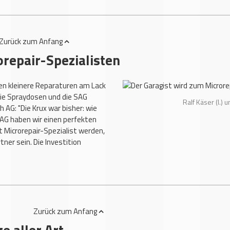
Zurück
zum Anfang
orepair-Spezialisten
en kleinere Reparaturen am Lack
die Spraydosen und die SAG
Ralf Käser (l.) 
h AG: "Die Krux war bisher: wie
AG haben wir einen perfekten
t Microrepair-Spezialist werden,
er sein. Die Investition
Zurück
zum Anfang
e aller Art