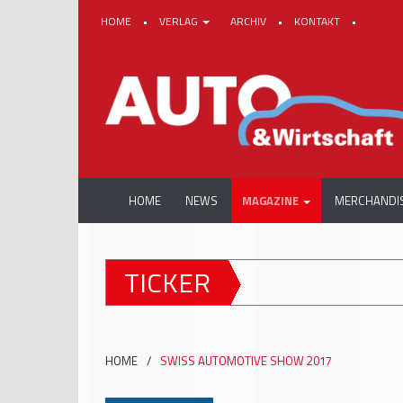
HOME
•
VERLAG
ARCHIV
•
KONTAKT
•
HOME
NEWS
MAGAZINE
MERCHANDI
TICKER
+++
AUTOMECHANIK
HOME
/
SWISS AUTOMOTIVE SHOW 2017