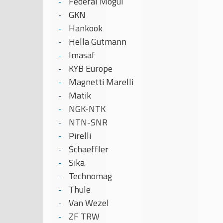
Federal Mogul
GKN
Hankook
Hella Gutmann
Imasaf
KYB Europe
Magnetti Marelli
Matik
NGK-NTK
NTN-SNR
Pirelli
Schaeffler
Sika
Technomag
Thule
Van Wezel
ZF TRW