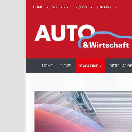
HOME
•
VERLAG
ARCHIV
•
KONTAKT
•
HOME
NEWS
MAGAZINE
MERCHANDI