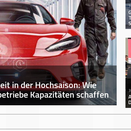
3
G
T
S
eit in der Hochsaison: Wie
3
betriebe Kapazitäten schaffen
A
D
+++
ACW D