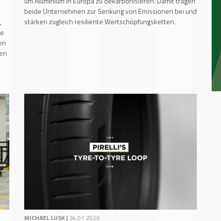
um Aluminium in Europa zu dekarbonisieren. Damit tragen
beide Unternehmen zur Senkung von Emissionen bei und
stärken zugleich resiliente Wertschöpfungsketten.
,
ie
en
men
MICHAEL LUSK |
24.07.2026