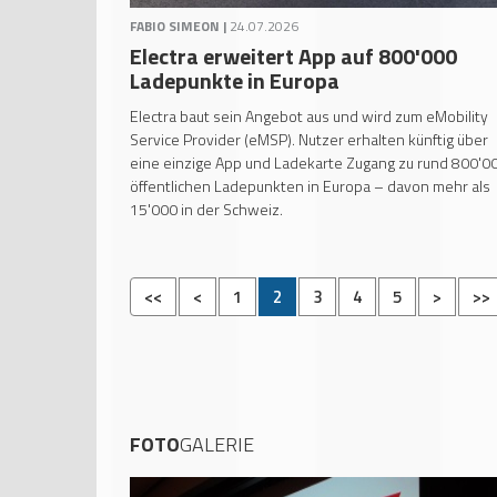
FABIO SIMEON |
24.07.2026
Electra erweitert App auf 800'000
Ladepunkte in Europa
Electra baut sein Angebot aus und wird zum eMobility
Service Provider (eMSP). Nutzer erhalten künftig über
eine einzige App und Ladekarte Zugang zu rund 800'0
öffentlichen Ladepunkten in Europa – davon mehr als
15'000 in der Schweiz.
<<
<
1
2
3
4
5
>
>>
FOTO
GALERIE