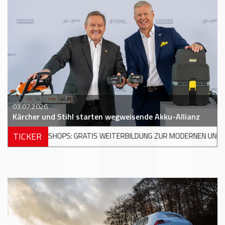
03.07.2026
Kärcher und Stihl starten wegweisende Akku-Allianz
TICKER
ATIS WEITERBILDUNG ZUR MODERNEN UNFALLREPARATUR
+++
DK