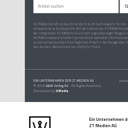
AUTO&Wirtschaft ist das führende B-to-B-Fachmagazin für die
schweizerische Autobranche. Mit der Lektüre von AUTO&Wirtschaf
der integrierten AUTO&Technik und dem eigenständigen Magazin
AUTO&Carrosserie erhalten Sie monatlich wertvolle Informatione
zu den Schwerpunkten Ihrer täglichen Arbeit in der Garage oder m
den Kunden. Recherchiert von Profis für Profis.
EIN UNTERNEHMEN DER ZT MEDIEN AG
Hom
© 2026
A&W Verlag AG
. All Rights Reserved.
Developed by
itMedia
Ein Unternehmen d
ZT Medien AG