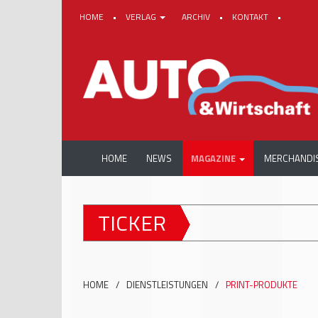
HOME
•
VERLAG
ARCHIV
•
KONTAKT
•
HOME
NEWS
MAGAZINE
MERCHANDI
TICKER
HOME
/
DIENSTLEISTUNGEN
/
PRINT-PRODUKTE