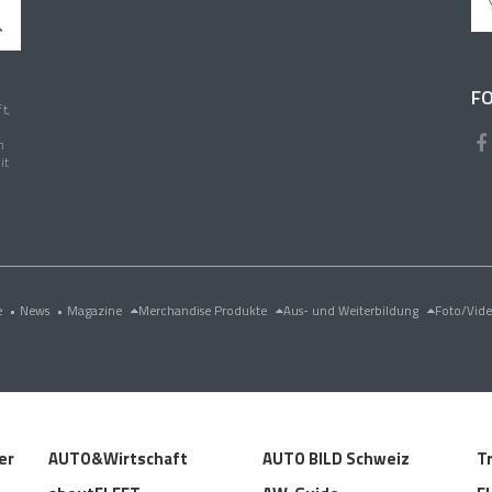
FO
t,
n
it
e
•
News
•
Magazine
Merchandise Produkte
Aus- und Weiterbildung
Foto/Vid
er
AUTO&Wirtschaft
AUTO BILD Schweiz
T