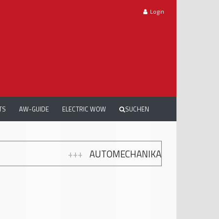
Login
TS
AW-GUIDE
ELECTRIC WOW
SUCHEN
+++
AUTOMECHANIKA WORKSHOPS: GRATIS WEITERB