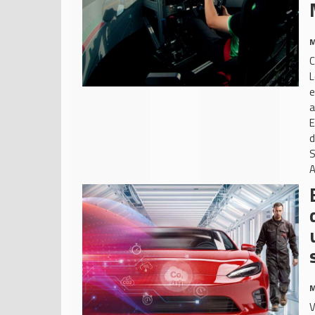
M
C
L
e
a
E
d
S
A
M
V