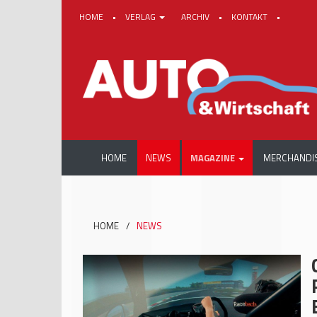
HOME
•
VERLAG
ARCHIV
•
KONTAKT
•
HOME
NEWS
MAGAZINE
MERCHANDI
HOME
/
NEWS