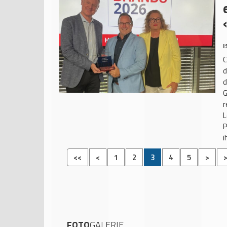
I
C
d
d
G
r
L
P
i
<<
<
1
2
3
4
5
>
FOTO
GALERIE