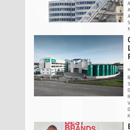
A
A
A
S
f
I
B
S
D
R
V
D
K