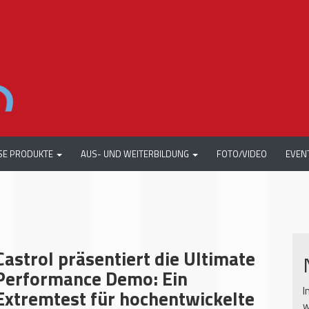
SE PRODUKTE
AUS- UND WEITERBILDUNG
FOTO/VIDEO
EVEN
Castrol präsentiert die Ultimate
Performance Demo: Ein
I
Extremtest für hochentwickelte
w