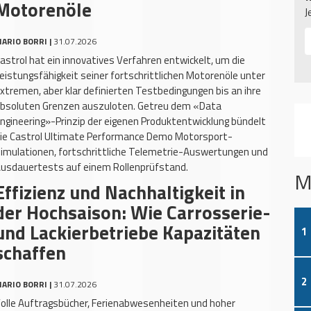
Motorenöle
J
ARIO BORRI |
31.07.2026
astrol hat ein innovatives Verfahren entwickelt, um die
eistungsfähigkeit seiner fortschrittlichen Motorenöle unter
xtremen, aber klar definierten Testbedingungen bis an ihre
bsoluten Grenzen auszuloten. Getreu dem «Data
ngineering»-Prinzip der eigenen Produktentwicklung bündelt
ie Castrol Ultimate Performance Demo Motorsport-
imulationen, fortschrittliche Telemetrie-Auswertungen und
usdauertests auf einem Rollenprüfstand.
M
Effizienz und Nachhaltigkeit in
der Hochsaison: Wie Carrosserie-
und Lackierbetriebe Kapazitäten
1
schaffen
2
ARIO BORRI |
31.07.2026
olle Auftragsbücher, Ferienabwesenheiten und hoher