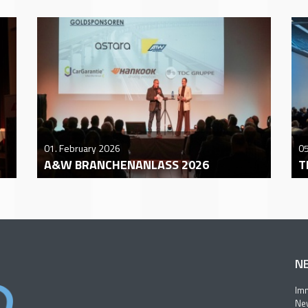
01. February 2026
0
A&W BRANCHENANLASS 2026
T
N
Imm
New