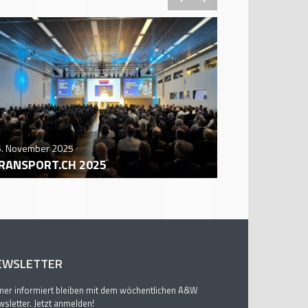
5. November 2025
29. October 2
RANSPORT.CH 2025
AUTO ZÜRI
EWSLETTER
er informiert bleiben mit dem wöchentlichen A&W
sletter. Jetzt anmelden!