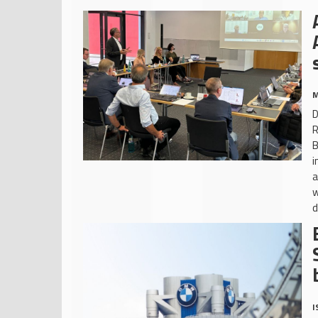
M
D
R
B
i
a
w
d
I