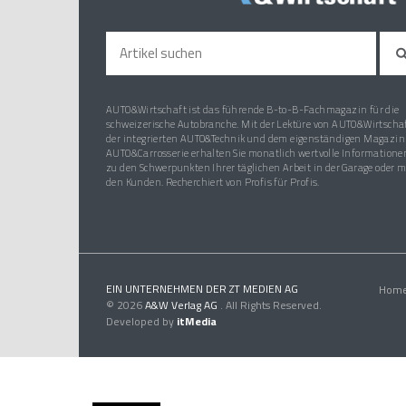
AUTO&Wirtschaft ist das führende B-to-B-Fachmagazin für die
schweizerische Autobranche. Mit der Lektüre von AUTO&Wirtschaf
der integrierten AUTO&Technik und dem eigenständigen Magazin
AUTO&Carrosserie erhalten Sie monatlich wertvolle Informatione
zu den Schwerpunkten Ihrer täglichen Arbeit in der Garage oder m
den Kunden. Recherchiert von Profis für Profis.
EIN UNTERNEHMEN DER ZT MEDIEN AG
Hom
© 2026
A&W Verlag AG
. All Rights Reserved.
Developed by
itMedia