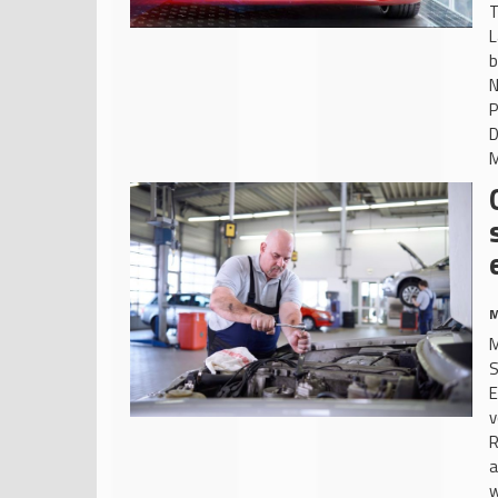
T
L
b
N
P
D
M
M
M
S
E
v
R
a
w