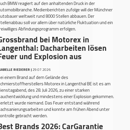
uch BMW reagiert auf den anhaltenden Druck in der
utomobilbranche. Medienberichten zufolge will der Münchner
utobauer weltweit rund 8000 Stellen abbauen. Der
tellenabbau soll vor allem über natürliche Fluktuation und ein
reiwilliges Abfindungsprogramm erfolgen.
Grossbrand bei Motorex in
Langenthal: Dacharbeiten lösen
Feuer und Explosion aus
SABELLE RIEDERER |
29.07.2026
ei einem Brand auf dem Gelände des
chmierstoffherstellers Motorex in Langenthal BE ist es am
ienstagabend, des 28. Juli 2026, zu einer starken
auchentwicklung und mindestens einer Explosion gekommen.
erletzt wurde niemand. Das Feuer entstand während
achsanierungsarbeiten und konnte am frühen Abend unter
ontrolle gebracht werden.
Best Brands 2026: CarGarantie