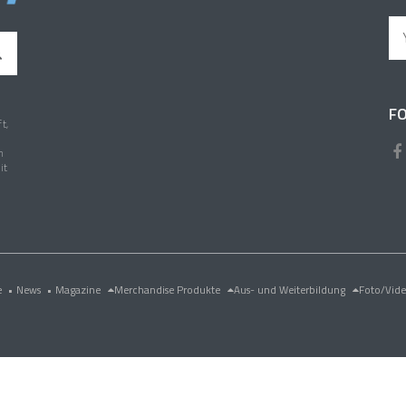
FO
t,
n
it
e
•
News
•
Magazine
Merchandise Produkte
Aus- und Weiterbildung
Foto/Vid