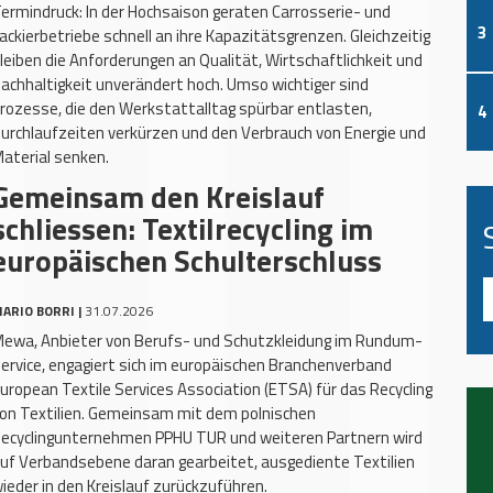
ermindruck: In der Hochsaison geraten Carrosserie- und
3
ackierbetriebe schnell an ihre Kapazitätsgrenzen. Gleichzeitig
leiben die Anforderungen an Qualität, Wirtschaftlichkeit und
achhaltigkeit unverändert hoch. Umso wichtiger sind
rozesse, die den Werkstattalltag spürbar entlasten,
4
urchlaufzeiten verkürzen und den Verbrauch von Energie und
aterial senken.
Gemeinsam den Kreislauf
schliessen: Textilrecycling im
europäischen Schulterschluss
ARIO BORRI |
31.07.2026
ewa, Anbieter von Berufs- und Schutzkleidung im Rundum-
ervice, engagiert sich im europäischen Branchenverband
uropean Textile Services Association (ETSA) für das Recycling
on Textilien. Gemeinsam mit dem polnischen
ecyclingunternehmen PPHU TUR und weiteren Partnern wird
uf Verbandsebene daran gearbeitet, ausgediente Textilien
ieder in den Kreislauf zurückzuführen.