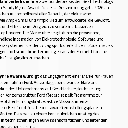
ahr verlieh die Jury
zwei Sonderpreise: den Best Technology
n Sandy Myhre Award. Die erste Auszeichnung geht 2026 an
chen Automobilhersteller Renault, der elektrische
wie AmpR Small und AmpR Medium entwickelte, die Gewicht,
und Effizienz im Vergleich zu verbrennerbasierten
 optimieren. Die Marke überzeugt durch die praxisnahe,
dliche Integration von Elektrotechnologie, Software und
nzsystemen, die den Alltag spürbar erleichtern. Zudem ist es
gen, fortschrittliche Technologien aus der Formel 1 für eine
haft zugänglich zu machen.
yhre Award würdigt
das Engagement einer Marke für Frauen
iesem Jahr an Ford. Ausschlaggebend war der klare und
Fokus des Unternehmens auf Geschlechtergleichstellung
ner Konzernstruktur. Ford fördert gezielt Programme zur
weiblicher Führungskräfte, aktive Massnahmen zur
 von Beruf und Privatleben sowie Gleichstellungspläne in
ärkten. Dies hat zu einem kontinuierlichen Anstieg des
 in technischen, ingenieurwissenschaftlichen und leitenden
sitionen geführt.