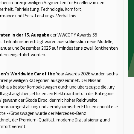
hen in ihren jeweiligen Segmenten für Exzellenz in den
herheit, Fahrleistung, Technologie, Komfort,
mance und Preis-Leistungs-Verhältnis.
aten in der 15. Ausgabe
der WWCOTY Awards 55
. Teilnahmeberechtigt waren ausschliesslich neue Modelle,
 Januar und Dezember 2025 auf mindestens zwei Kontinenten
ndern eingeführt wurden.
en’s Worldwide Car of the
Year Awards 2026 wurden sechs
ihren jeweiligen Kategorien ausgezeichnet. Der Nissan
ich als bester Kompaktwagen durch und überzeugte die Jury
ltagstauglichen, effizienten Elektroantrieb. In der Kategorie
gewann der Škoda Elroq, der mit hoher Reichweite,
Innenraumgestaltung und aerodynamischer Effizienz punktete.
ittel-/Grosswagen wurde der Mercedes-Benz
hnet, der Premium-Qualität, moderne Digitalisierung und
mfort vereint.