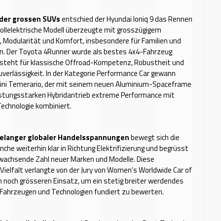
der grossen SUVs
entschied der Hyundai Ioniq 9 das Rennen
 vollelektrische Modell überzeugte mit grosszügigem
 Modularität und Komfort, insbesondere für Familien und
en. Der Toyota 4Runner wurde als bestes 4x4-Fahrzeug
 steht für klassische Offroad-Kompetenz, Robustheit und
Zuverlässigkeit. In der Kategorie Performance Car gewann
ini Temerario, der mit seinem neuen Aluminium-Spaceframe
istungsstarken Hybridantrieb extreme Performance mit
echnologie kombiniert.
elanger globaler Handelsspannungen
bewegt sich die
che weiterhin klar in Richtung Elektrifizierung und begrüsst
 wachsende Zahl neuer Marken und Modelle. Diese
elfalt verlangte von der Jury von Women’s Worldwide Car of
n noch grösseren Einsatz, um ein stetig breiter werdendes
Fahrzeugen und Technologien fundiert zu bewerten.