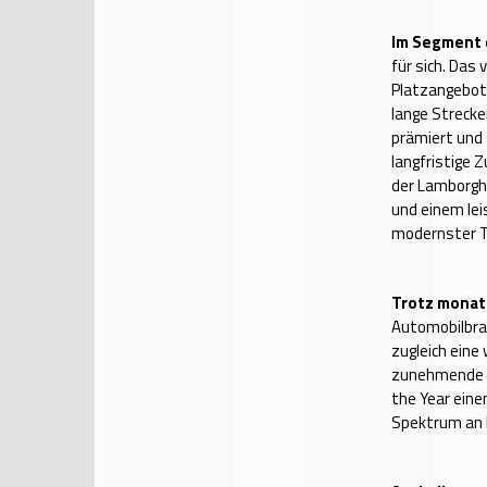
Im Segment 
für sich. Das
Platzangebot,
lange Streck
prämiert und
langfristige 
der Lamborgh
und einem le
modernster T
Trotz monat
Automobilbran
zugleich eine
zunehmende Vi
the Year eine
Spektrum an 