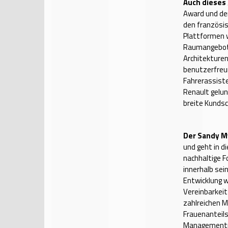
Auch dieses J
Award und de
den französis
Plattformen 
Raumangebot 
Architekturen
benutzerfreun
Fahrerassiste
Renault gelun
breite Kundsc
Der Sandy M
und geht in d
nachhaltige 
innerhalb sei
Entwicklung 
Vereinbarkeit
zahlreichen M
Frauenanteils
Managementpo