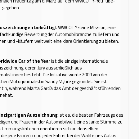
ionalen Frauentag am 8. März auf dem WWCOTY-YouTube-
t gegeben.
Auszeichnungen bekräftigt
WWCOTY seine Mission, eine
fachkundige Bewertung der Automobilbranche zu liefern und
en und -käufern weltweit eine klare Orientierung zu bieten.
ldwide Car of the Year
ist die einzige internationale
zeichnung, deren Jury ausschließlich aus
nalistinnen besteht. Die Initiative wurde 2009 von der
hen Motorjournalistin Sandy Myhre gegründet. Sie ist
ntin, während Marta García das Amt der geschäftsführenden
nnehat.
einzigartigen Auszeichnung
ist es, die besten Fahrzeuge des
digen und Frauen in der Automobilwelt eine starke Stimme zu
stimmungskriterien orientieren sich an denselben
die jede Fahrerin und jeder Fahrer bei der Wahl eines Autos