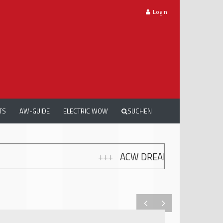
Login
TS
AW-GUIDE
ELECTRIC WOW
SUCHEN
++
ACW DREAMCARS 2026: TRAUMAUTOS, EMOTIONEN