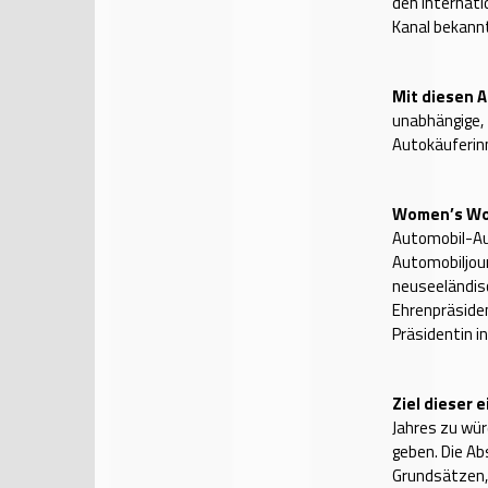
den Internat
Kanal bekann
Mit diesen 
unabhängige, 
Autokäuferinn
Women’s Wor
Automobil-Aus
Automobiljour
neuseeländisc
Ehrenpräside
Präsidentin i
Ziel dieser 
Jahres zu wür
geben. Die Ab
Grundsätzen, 