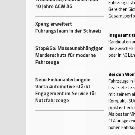
Fahrzeuge ste
10 Jahre ACW AG
Bereichen Sic
Gesamtperfor
Xpeng erweitert
Führungsteam in der Schweiz
Insgesamt tr
Kandidaten an
Stop&Go: Masseunabhängiger
die zwischen
Marderschutz für moderne
oder in 40 Lä
Fahrzeuge
Bei den Wom
Neue Einbauanleitungen:
Fahrzeuge in 
Varta Automotive stärkt
Leaf setzte s
Engagement im Service für
mit seinem al
Nutzfahrzeuge
Kompakt-SUV 
praktischer 
Als bester M
CLA ausgezeic
hohen Fahrko