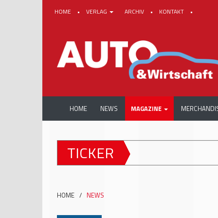
HOME
•
VERLAG
ARCHIV
•
KONTAKT
•
HOME
NEWS
MAGAZINE
MERCHANDI
TICKER
HOME
/
NEWS