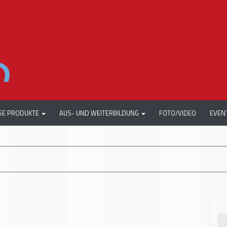
SE PRODUKTE
AUS- UND WEITERBILDUNG
FOTO/VIDEO
EVEN
+++
AUTOMECHANIK