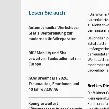
Lesen Sie auch
«Die Widmer C
Lackierbetrie
zu Meisterwer
Automechanika Workshops:
gemeinsam mi
Gratis Weiterbildung zur
Bevor das 12-
modernen Unfallreparatur
Schallplatten
umfangreiche
DKV Mobility und Shell
befreundeten 
erweitern Tankstellennetz in
Werkstatteinr
Europa
modernste und
Lackierkabinen
ACW Dreamcars 2026:
Traumautos, Emotionen und
Breites Di
10 Jahre ACW AG
Die Widmer C
Kleinreparatu
Xpeng erweitert
Kommunalfahr
Führungsteam in der Schweiz
und die Kali