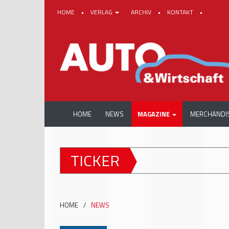
HOME
•
VERLAG
ARCHIV
•
KONTAKT
•
HOME
NEWS
MAGAZINE
MERCHANDI
TICKER
HOME
/
NEWS