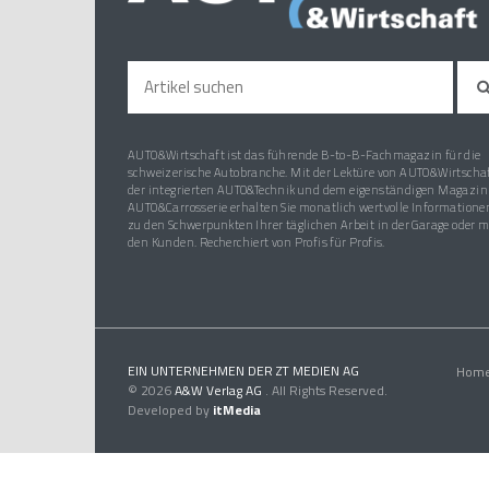
AUTO&Wirtschaft ist das führende B-to-B-Fachmagazin für die
schweizerische Autobranche. Mit der Lektüre von AUTO&Wirtschaf
der integrierten AUTO&Technik und dem eigenständigen Magazin
AUTO&Carrosserie erhalten Sie monatlich wertvolle Informatione
zu den Schwerpunkten Ihrer täglichen Arbeit in der Garage oder m
den Kunden. Recherchiert von Profis für Profis.
EIN UNTERNEHMEN DER ZT MEDIEN AG
Hom
© 2026
A&W Verlag AG
. All Rights Reserved.
Developed by
itMedia