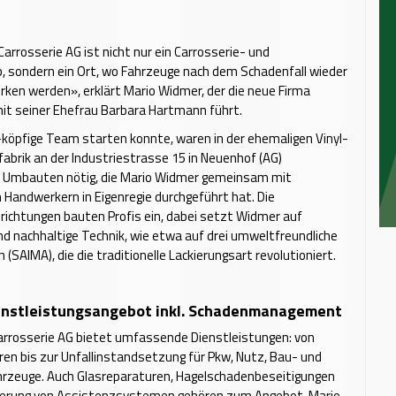
arrosserie AG ist nicht nur ein Carrosserie- und
b, sondern ein Ort, wo Fahrzeuge nach dem Schadenfall wieder
ken werden», erklärt Mario Widmer, der die neue Firma
t seiner Ehefrau Barbara Hartmann führt.
köpfige Team starten konnte, waren in der ehemaligen Vinyl-
fabrik an der Industriestrasse 15 in Neuenhof (AG)
 Umbauten nötig, die Mario Widmer gemeinsam mit
Handwerkern in Eigenregie durchgeführt hat. Die
ichtungen bauten Profis ein, dabei setzt Widmer auf
 nachhaltige Technik, wie etwa auf drei umweltfreundliche
 (SAIMA), die die traditionelle Lackierungsart revolutioniert.
enstleistungsangebot inkl. Schadenmanagement
arrosserie AG bietet umfassende Dienstleistungen: von
ren bis zur Unfallinstandsetzung für Pkw, Nutz, Bau- und
zeuge. Auch Glasreparaturen, Hagelschadenbeseitigungen
brierung von Assistenzsystemen gehören zum Angebot. Mario