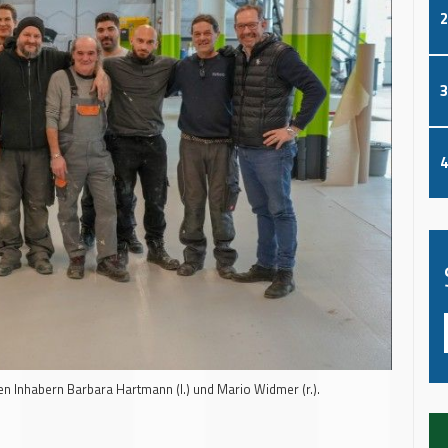
2
3
4
 Inhabern Barbara Hartmann (l.) und Mario Widmer (r.).