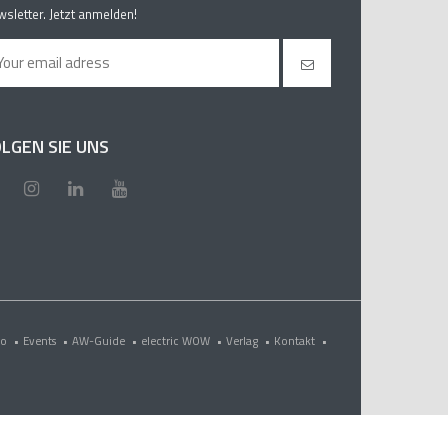
sletter. Jetzt anmelden!
LGEN SIE UNS
eo
•
Events
•
AW-Guide
•
electric WOW
•
Verlag
•
Kontakt
•