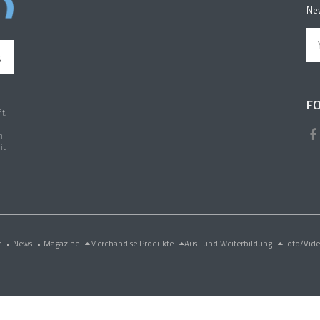
New
FO
t,
n
it
e
•
News
•
Magazine
Merchandise Produkte
Aus- und Weiterbildung
Foto/Vid