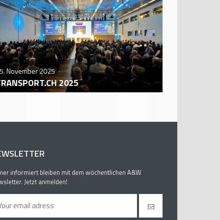
5. November 2025
29. October
TRANSPORT.CH 2025
AUTO ZÜR
EWSLETTER
er informiert bleiben mit dem wöchentlichen A&W
sletter. Jetzt anmelden!