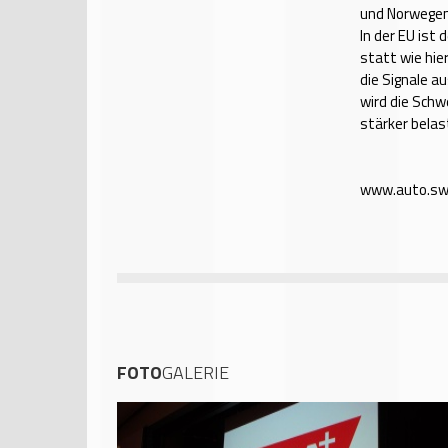
und Norwegen,
In der EU ist
statt wie hier
die Signale a
wird die Schw
stärker belas
www.auto.sw
FOTO
GALERIE