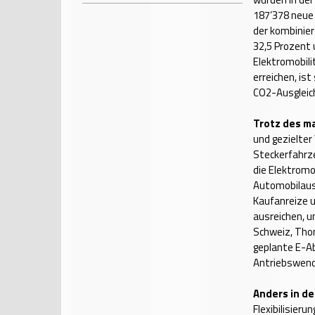
187’378 neue 
der kombinier
32,5 Prozent 
Elektromobili
erreichen, is
CO2-Ausgleich
Trotz des m
und gezielter
Steckerfahrze
die Elektromo
Automobilauss
Kaufanreize u
ausreichen, u
Schweiz, Thom
geplante E-A
Antriebswend
Anders in de
Flexibilisieru