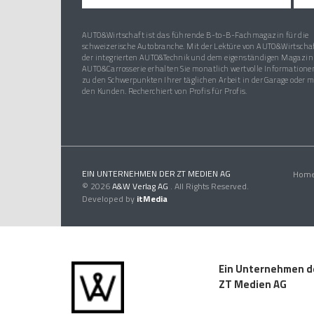
AUTO&Wirtschaft ist das führende B-to-B-Fachmagazin für die
schweizerische Autobranche. Mit der Lektüre von AUTO&Wirtschaf
der integrierten AUTO&Technik und dem eigenständigen Magazin
AUTO&Carrosserie erhalten Sie monatlich wertvolle Informatione
zu den Schwerpunkten Ihrer täglichen Arbeit in der Garage oder m
den Kunden. Recherchiert von Profis für Profis.
EIN UNTERNEHMEN DER ZT MEDIEN AG
Hom
© 2026
A&W Verlag AG
. All Rights Reserved.
Developed by
itMedia
Ein Unternehmen d
ZT Medien AG