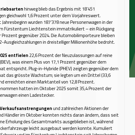
triebsarten
hinweg blieb das Ergebnis mit 18’451
en gleichwohl 1,6 Prozent unter dem Vorjahreswert.
it Jahresbeginn wurden 187’378 neue Personenwagen in der
m Fürstentum Liechtenstein immatrikuliert – ein Rückgang
r Prozent gegenüber 2024. Die Automobilimporteure bleiben
-Ausgleichzahlungen in dreistelliger Millionenhöhe bedroht.
2025 entfielen
22,6 Prozent der Neuzulassungen auf reine
 (BEV), was einem Plus von 17,1 Prozent gegenüber dem
at entspricht. Plug-in-Hybride (PHEV) zeigten gegenüber dem
t das grösste Wachstum; sie legten um ein Drittel (33,6
nd erreichten einen Marktanteil von 12,8 Prozent.
ommen hatten im Oktober 2025 somit 35,4 Prozent der
enwagen einen Ladestecker.
 Verkaufsanstrengungen
und zahlreichen Aktionen der
d Händler im Oktober konnten nichts daran ändern, dass seit
eine Erholung des Gesamtmarkts ausgeblieben ist, während
eckerfahrzeuge leicht ausgebaut werden konnte. Kumuliert
 Schweiz und im Fürstentum Liechtenstein seit Jahresbeginn