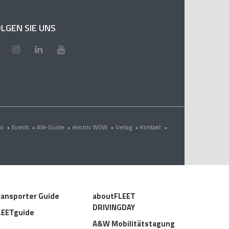
LGEN SIE UNS
eo
•
Events
•
AW-Guide
•
electric WOW
•
Verlag
•
Kontakt
•
ransporter Guide
aboutFLEET
DRIVINGDAY
LEETguide
A&W Mobilitätstagung