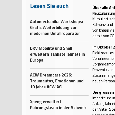
Lesen Sie auch
Über alle An
Neuzulassung
Kumuliert se
Automechanika Workshops:
Schweiz und i
Gratis Weiterbildung zur
von knapp vie
modernen Unfallreparatur
damit von CO2
Im Oktober 
DKV Mobility und Shell
Elektroautos
erweitern Tankstellennetz in
Vorjahresmon
Europa
Vorjahresmona
Prozent) zu u
ACW Dreamcars 2026:
Zusammengen
Traumautos, Emotionen und
neuen Person
10 Jahre ACW AG
Die grossen
Importeure un
Xpeng erweitert
Anfang Jahr 
Führungsteam in der Schweiz
der Anteil St
wurden in der