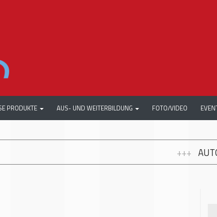
SE PRODUKTE
AUS- UND WEITERBILDUNG
FOTO/VIDEO
EVEN
+++
AUTOMECHANIKA WORKSHOP