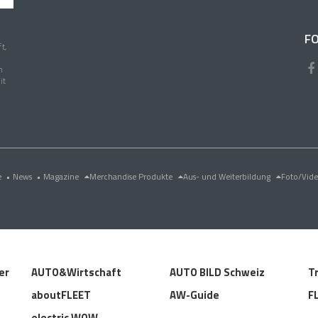
FO
t,
n
it
e
•
News
•
Magazine
Merchandise Produkte
Aus- und Weiterbildung
Foto/Vid
er
AUTO&Wirtschaft
AUTO BILD Schweiz
T
aboutFLEET
AW-Guide
F
electric WOW