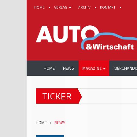
HOME
•
VERLAG
ARCHIV
•
KONTAKT
•
HOME
NEWS
MAGAZINE
MERCHANDI
TICKER
HOME
/
NEWS