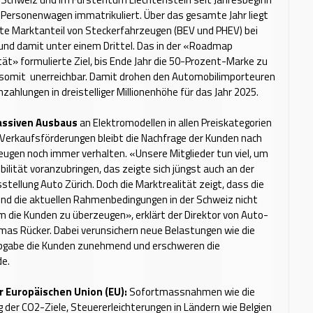
Personenwagen immatrikuliert. Über das gesamte Jahr liegt
te Marktanteil von Steckerfahrzeugen (BEV und PHEV) bei
und damit unter einem Drittel. Das in der «Roadmap
tät» formulierte Ziel, bis Ende Jahr die 50-Prozent-Marke zu
t somit unerreichbar. Damit drohen den Automobilimporteuren
zahlungen in dreistelliger Millionenhöhe für das Jahr 2025.
assiven Ausbaus
an Elektromodellen in allen Preiskategorien
 Verkaufsförderungen bleibt die Nachfrage der Kunden nach
ugen noch immer verhalten. «Unsere Mitglieder tun viel, um
bilität voranzubringen, das zeigte sich jüngst auch an der
tellung Auto Zürich. Doch die Marktrealität zeigt, dass die
nd die aktuellen Rahmenbedingungen in der Schweiz nicht
m die Kunden zu überzeugen», erklärt der Direktor von Auto-
as Rücker. Dabei verunsichern neue Belastungen wie die
bgabe die Kunden zunehmend und erschweren die
e.
r Europäischen Union (EU):
Sofortmassnahmen wie die
ng der CO2-Ziele, Steuererleichterungen in Ländern wie Belgien