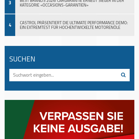
BEST BRANDS 2026: CARGARANTIE ERNEUT SIEGER IN DER
3
KATEGORIE «OCCASIONS-GARANTIEN»
CASTROL PRÄSENTIERT DIE ULTIMATE PERFORMANCE DEMO:
4
EIN EXTREMTEST FÜR HOCHENTWICKELTE MOTORENÖLE
SUCHEN