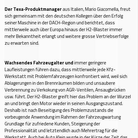
Der Texa-Produktmanager
aus Italien, Mario Giacomella, freut
sich gemeinsam mit den deutschen Kollegen über den Erfolg
seiner Maschine in der DACH-Region und berichtet, dass
mittlerweile auch über Europa hinaus der H2-Blaster immer
mehr Bekanntheit erlangt und weitere grosse Vertriebserfolge
zu erwarten sind.
Wachsendes Fahrzeugalter und
immer geringere
Laufleistungen führen dazu, dass mittlerweile jede Kfz-
Werkstatt mit Problemfahrzeugen konfrontiert wird, weil sich
Ablagerungen in den Brennräumen bilden und unsaubere
Verbrennung zu Verkokung von AGR-Ventilen, Ansaugbrücken
usw. führt. Der H2-Blaster greift hier das Problem an der Wurzel
an und bringt den Motor wieder in seinen Ausgangszustand.
Deshalb ist nach Beseitigung des Problemzustands die
vorbeugende Anwendung im Rahmen der Fahrzeugwartung
Grundlage für zufriedene Kunden, Steigerung der
Professionalität und letztendlich auch Mehrertrag für die
Werkstatt. Auch bei Auto Klein wurde in der Kürze der Zeit das