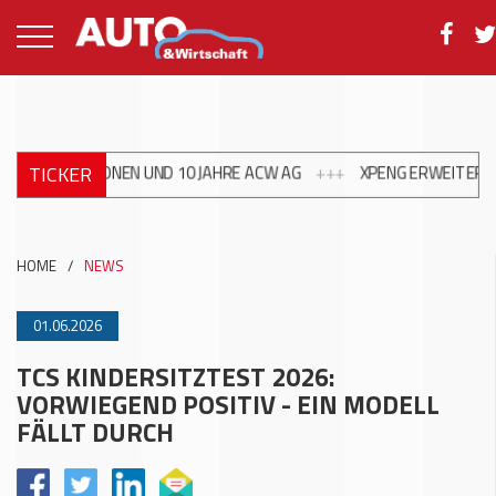
TICKER
IONEN UND 10 JAHRE ACW AG
+++
XPENG ERWEITERT FÜHRUNGST
HOME
/
NEWS
01.06.2026
TCS KINDERSITZTEST 2026:
VORWIEGEND POSITIV - EIN MODELL
FÄLLT DURCH