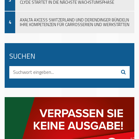
CLYDE STARTET IN DIE NÄCHSTE WACHSTUMSPHASE
AXALTA AXCESS SWITZERLAND UND DERENDINGER BÜNDELN
4
IHRE KOMPETENZEN FÜR CARROSSERIEN UND WERKSTÄTTEN
SUCHEN