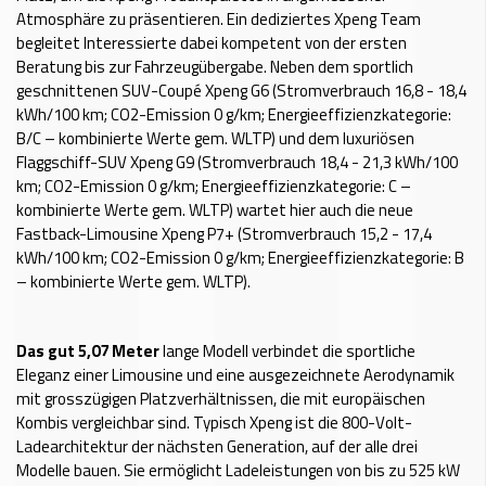
Atmosphäre zu präsentieren. Ein dediziertes Xpeng Team
begleitet Interessierte dabei kompetent von der ersten
Beratung bis zur Fahrzeugübergabe. Neben dem sportlich
geschnittenen SUV-Coupé Xpeng G6 (Stromverbrauch 16,8 - 18,4
kWh/100 km; CO2-Emission 0 g/km; Energieeffizienzkategorie:
B/C – kombinierte Werte gem. WLTP) und dem luxuriösen
Flaggschiff-SUV Xpeng G9 (Stromverbrauch 18,4 - 21,3 kWh/100
km; CO2-Emission 0 g/km; Energieeffizienzkategorie: C –
kombinierte Werte gem. WLTP) wartet hier auch die neue
Fastback-Limousine Xpeng P7+ (Stromverbrauch 15,2 - 17,4
kWh/100 km; CO2-Emission 0 g/km; Energieeffizienzkategorie: B
– kombinierte Werte gem. WLTP).
Das gut 5,07 Meter
lange Modell verbindet die sportliche
Eleganz einer Limousine und eine ausgezeichnete Aerodynamik
mit grosszügigen Platzverhältnissen, die mit europäischen
Kombis vergleichbar sind. Typisch Xpeng ist die 800-Volt-
Ladearchitektur der nächsten Generation, auf der alle drei
Modelle bauen. Sie ermöglicht Ladeleistungen von bis zu 525 kW