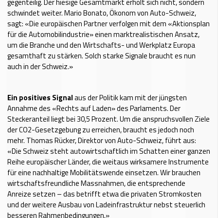
gegenteilig. Der hiesige Gesamtmarkt erholt sich nicht, sondern
schwindet weiter. Mario Bonato, Ökonom von Auto-Schweiz,
sagt: «Die europäischen Partner verfolgen mit dem «Aktionsplan
für die Automobilindustrie» einen marktrealistischen Ansatz,
um die Branche und den Wirtschafts- und Werkplatz Europa
gesamthaft zu stärken. Solch starke Signale braucht es nun
auch in der Schweiz.»
Ein positives Signal
aus der Politik kam mit der jüngsten
Annahme des «Rechts auf Laden» des Parlaments. Der
Steckeranteil liegt bei 30,5 Prozent. Um die anspruchsvollen Ziele
der CO2-Gesetzgebung zu erreichen, braucht es jedoch noch
mehr. Thomas Rücker, Direktor von Auto-Schweiz, führt aus:
«Die Schweiz steht autowirtschaftlich im Schatten einer ganzen
Reihe europäischer Länder, die weitaus wirksamere Instrumente
für eine nachhaltige Mobilitätswende einsetzen. Wir brauchen
wirtschaftsfreundliche Massnahmen, die entsprechende
Anreize setzen – das betrifft etwa die privaten Stromkosten
und der weitere Ausbau von Ladeinfrastruktur nebst steuerlich
besseren Rahmenbedingungen.»