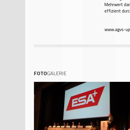
Mehrwert dar,
effizient dur
www.agvs-up
FOTO
GALERIE