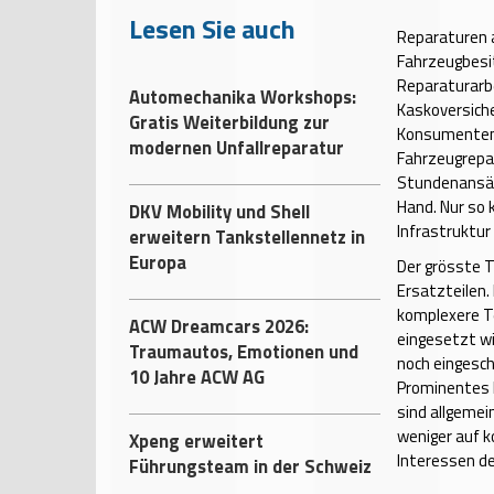
Lesen Sie auch
Reparaturen a
Fahrzeugbesit
Reparaturarbe
Automechanika Workshops:
Kaskoversiche
Gratis Weiterbildung zur
Konsumentenm
modernen Unfallreparatur
Fahrzeugrepar
Stundenansät
Hand. Nur so 
DKV Mobility und Shell
Infrastruktur
erweitern Tankstellennetz in
Europa
Der grösste T
Ersatzteilen.
komplexere Te
ACW Dreamcars 2026:
eingesetzt wi
Traumautos, Emotionen und
noch eingesc
10 Jahre ACW AG
Prominentes 
sind allgemei
weniger auf k
Xpeng erweitert
Interessen de
Führungsteam in der Schweiz