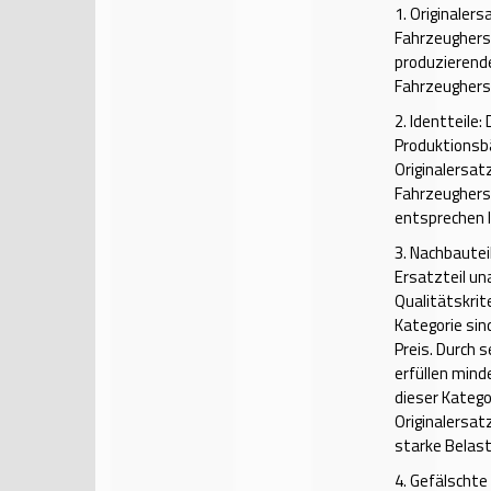
1.
Originalers
Fahrzeugherst
produzierende
Fahrzeughers
2.
Identteile
Produktionsbä
Originalersat
Fahrzeugherst
entsprechen I
3.
Nachbauteil
Ersatzteil un
Qualitätskrit
Kategorie sin
Preis. Durch 
erfüllen mind
dieser Kategor
Originalersat
starke Belas
4.
Gefälschte 