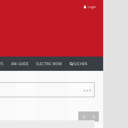
Login
TS
AW-GUIDE
ELECTRIC WOW
SUCHEN
+++
AUTOMECHANIKA WORKSHOPS: GRATIS W