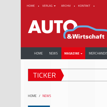
HOME
•
VERLAG
ARCHIV
•
KONTAKT
•
HOME
NEWS
MAGAZINE
MERCHANDI
TICKER
HOME
/
NEWS