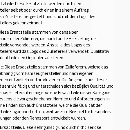
atzteile: Diese Ersatzteile werden durch den
eller selbst oder durch einen in seinem Auftrag
n Zulieferer hergestellt und sind mit dem Logo des
tellers gekennzeichnet.
: Diese Ersatzteile stammen von denselben
ndern der Zulieferer, die auch für die Herstellung der
zteile verwendet werden. Anstelle des Logos des
ellers wird das Logo des Zulieferers verwendet. Qualitativ
dentteile den Originalersatzteilen.
e: Diese Ersatzteile stammen von Zulieferern, welche das
abhängig vom Fahrzeughersteller und nach eigenen
erien entwickeln und produzieren. Die Angebote aus dieser
d sehr vielfältig und unterscheiden sich bezüglich Qualität und
seriöse Lieferanten angebotene Ersatzteile dieser Kategorie
estens die vorgeschriebenen Normen und Anforderungen. In
ie finden sich auch Ersatzteile, welche die Qualität der
zteile sogar übertreffen, weil sie zum Beispiel für besonders
tungen oder den Rennsport entwickelt wurden.
Ersatzteile: Diese sehr günstig und durch nicht seriöse