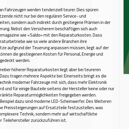
n Fahrzeugen werden tendenziell teurer. Dies spüren
zende nicht nur bei den regulären Service- und
iten, sondern auch indirekt durch gestiegene Prämien in der
rung. Nebst den Versicherern beschäftigen sich auch
agazine wie «Saldo» mit den Reparaturkosten. Dass
aturbetriebe wie so viele andere Branchen ihre
ze aufgrund der Teuerung anpassen müssen, liegt auf der
können die gestiegenen Kosten für Personal, Energie und
 gedeckt werden.
reiber höherer Reparaturkosten liegt aber bei teureren
 Dazu tragen mehrere Aspekte bei: Einerseits bringt es die
chnik moderner Fahrzeuge mit sich, dass mehr Elektronik
rd und für einige Bauteile seitens der Hersteller keine oder nur
hränkte Reparaturmöglichkeiten freigegeben werden.
Beispiel dazu sind moderne LED-Scheinwerfer. Des Weiteren
ne Preissteigerungen auf Ersatzteile festzustellen, was
omplexere Technik, sondern mehr auf wirtschaftliche
r Teilehersteller zurückzuführen ist.