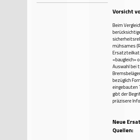
Vorsicht v
Beim Vergleic
berücksichtig
sicherheitsre
mühsames (Re
Ersatzteilkat
«baugleich» o
Auswahl bei t
Bremsbelägen.
bezüglich For
eingebauten T
gibt der Begr
präzisere Inf
Neue Ersat
Quellen: