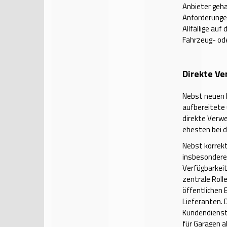
Anbieter geha
Anforderungen
Allfällige au
Fahrzeug- ode
Direkte Ve
Nebst neuen E
aufbereitete 
direkte Verwe
ehesten bei d
Nebst korrekt
insbesondere 
Verfügbarkeit
zentrale Roll
öffentlichen 
Lieferanten. 
Kundendienst 
für Garagen a