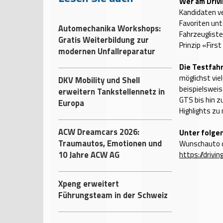
Wer am Driv
Kandidaten ver
Favoriten un
Automechanika Workshops:
Fahrzeugliste
Gratis Weiterbildung zur
Prinzip «First
modernen Unfallreparatur
Die Testfah
möglichst vie
DKV Mobility und Shell
beispielsweis
erweitern Tankstellennetz in
GTS bis hin z
Europa
Highlights zu
ACW Dreamcars 2026:
Unter folge
Traumautos, Emotionen und
Wunschauto d
10 Jahre ACW AG
https://drivi
Xpeng erweitert
Führungsteam in der Schweiz