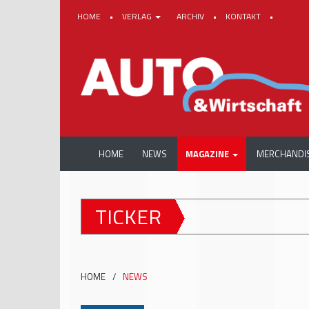
HOME
•
VERLAG
ARCHIV
•
KONTAKT
•
HOME
NEWS
MAGAZINE
MERCHANDI
TICKER
HOME
/
NEWS