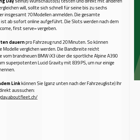
ing Day
sein(e) Wunschauto(s) testen und direkt mit anderen
gleichen will, sollte sich schnell für seine bis zu sechs
ter insgesamt 70 Modellen anmelden. Die gesamte
 ist ab sofort online aufgeführt. Die Slots werden nach dem
 come, first serve» vergeben.
rten dauern
pro Fahrzeug rund 20 Minuten. So können
le Modelle verglichen werden. Die Bandbreite reicht
e vom brandneuen BMW iX3 über die sportliche Alpine A390
um superpotenten Lucid Gravity mit 839 PS, um nur einige
 nennen.
ndem Link
können Sie (ganz unten nach der Fahrzeugliste) Ihr
irekt aussuchen:
ngday.aboutfleet.ch/