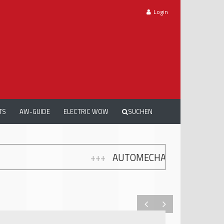
Login
TS
AW-GUIDE
ELECTRIC WOW
SUCHEN
+++
AUTOMECHANIKA WORKSHOPS: GRATIS WEI