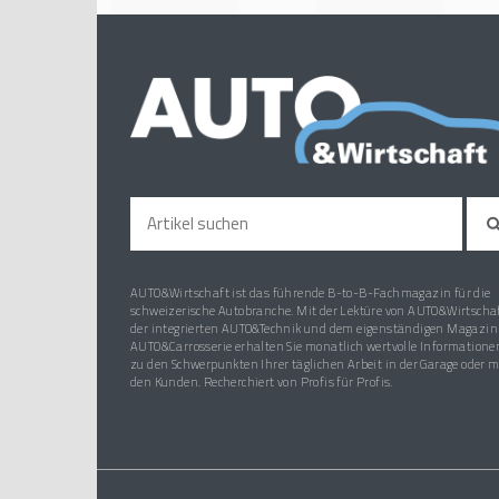
AUTO&Wirtschaft ist das führende B-to-B-Fachmagazin für die
schweizerische Autobranche. Mit der Lektüre von AUTO&Wirtschaf
der integrierten AUTO&Technik und dem eigenständigen Magazin
AUTO&Carrosserie erhalten Sie monatlich wertvolle Informatione
zu den Schwerpunkten Ihrer täglichen Arbeit in der Garage oder m
den Kunden. Recherchiert von Profis für Profis.