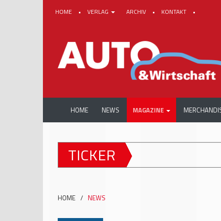
HOME
•
VERLAG
ARCHIV
•
KONTAKT
•
HOME
NEWS
MAGAZINE
MERCHANDI
TICKER
HOME
/
NEWS