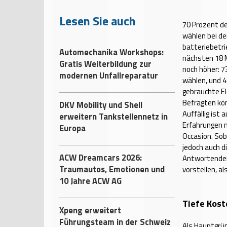
Lesen Sie auch
70 Prozent d
wählen bei de
batteriebetri
Automechanika Workshops:
nächsten 18 M
Gratis Weiterbildung zur
noch höher: 7
modernen Unfallreparatur
wählen, und 4
gebrauchte El
Befragten kön
DKV Mobility und Shell
Auffällig is
erweitern Tankstellennetz in
Erfahrungen m
Europa
Occasion. Sob
jedoch auch d
ACW Dreamcars 2026:
Antwortenden,
Traumautos, Emotionen und
vorstellen, a
10 Jahre ACW AG
Tiefe Kost
Xpeng erweitert
Führungsteam in der Schweiz
Als Hauptgrü