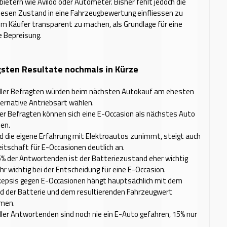
bietern wie Aviloo oder Autometer. Bisher fehlt jedoch die
diesen Zustand in eine Fahrzeugbewertung einfliessen zu
m Käufer transparent zu machen, als Grundlage für eine
 Bepreisung.
gsten Resultate nochmals in Kürze
ller Befragten würden beim nächsten Autokauf am ehesten
ternative Antriebsart wählen.
er Befragten können sich eine E-Occasion als nächstes Auto
len.
d die eigene Erfahrung mit Elektroautos zunimmt, steigt auch
eitschaft für E-Occasionen deutlich an.
5% der Antwortenden ist der Batteriezustand eher wichtig
hr wichtig bei der Entscheidung für eine E-Occasion.
kepsis gegen E-Occasionen hängt hauptsächlich mit dem
d der Batterie und dem resultierenden Fahrzeugwert
men.
ller Antwortenden sind noch nie ein E-Auto gefahren, 15% nur