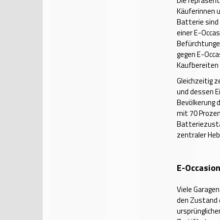
Die repräsent
Käuferinnen u
Batterie sin
einer E-Occas
Befürchtunge
gegen E-Occas
Kaufbereiten 
Gleichzeitig 
und dessen Ei
Bevölkerung d
mit 70 Prozen
Batteriezust
zentraler Heb
E-Occasion
Viele Garagen
den Zustand d
ursprüngliche