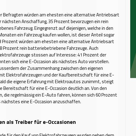
er Befragten würden am ehesten eine alternative Antriebsart
r nächsten Anschaffung, 35 Prozent bevorzugen ein rein
ebenes Fahrzeug. Eingegrenzt auf diejenigen, welche in den
onaten ein Fahrzeug kaufen wollen, ist dieser Anteil sogar
3 Prozent würden am ehesten eine alternative Antriebsart
8 Prozent rein batteriebetriebene Fahrzeuge. Auch
ektrofahrzeuge stossen auf Interesse: 41 Prozent der
nten sich eine E-Occasion als nächstes Auto vorstellen.
t ausserdem der Zusammenhang zwischen den eigenen
it Elektrofahrzeugen und der Kaufbereitschaft für eine E-
ald die eigene Erfahrung mit Elektroautos zunimmt, steigt
ie Bereitschaft für eine E-Occasion deutlich an. Von den
 die regelmässig ein E-Auto fahren, können sich 60 Prozent
ls nächstes eine E-Occasion anzuschaffen.
en als Treiber für e-Occasionen
nde für den Kauf von Elektrofahrzeugen wurden neben dem