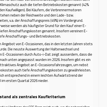
Klimaschutz auch die tiefen Betriebskosten genannt (42%
 den Kaufwilligen). Bei Käufern, die Verbrennermotoren
stehen neben der Reichweite und den Lade- bzw.
iten, v.a. der Anschaffungspreis (49%) im Vordergrund.
weise werden als häufigster Grund für den Kauf einer E-
tiefen Anschaffungskosten genannt. Insofern vereinen E-
iefe Anschaffungs- und Betriebskosten.
m Angebot von E-Occasionen, das in den letzten Jahren stets
urde. Die neuste Auswertung der Halterwechsel und
n E-Occasionen durch Auto-i-Dat zeigt ausserdem, dass die
 nach unten angepasst wurden im 2026. Insofern gibt es ein
traktives Angebot an E-Occasionsfahrzeugen, um nebst
ebskosten auch tiefe Anschaffungskosten zu gewährleisten.
sich entsprechend in einem leichten Aufwärtstrend der
 im ersten Quartal 2026 nieder.
stand als zentrales Kaufkriterium