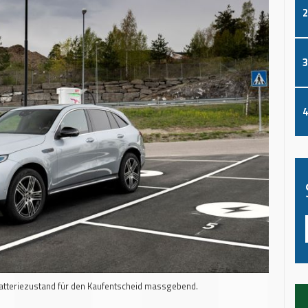
2
3
4
Batteriezustand für den Kaufentscheid massgebend.