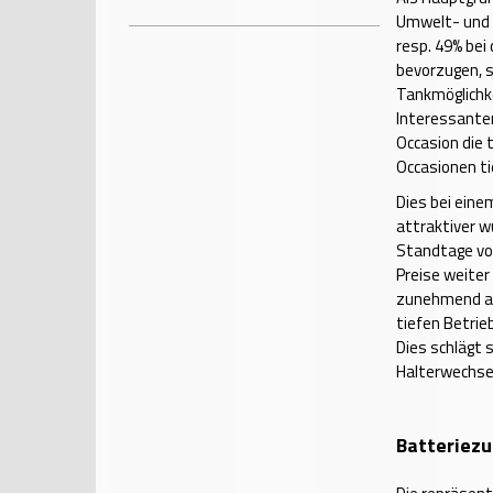
Umwelt- und 
resp. 49% bei
bevorzugen, 
Tankmöglichke
Interessanter
Occasion die 
Occasionen t
Dies bei eine
attraktiver w
Standtage vo
Preise weiter
zunehmend at
tiefen Betri
Dies schlägt 
Halterwechsel
Batteriezu