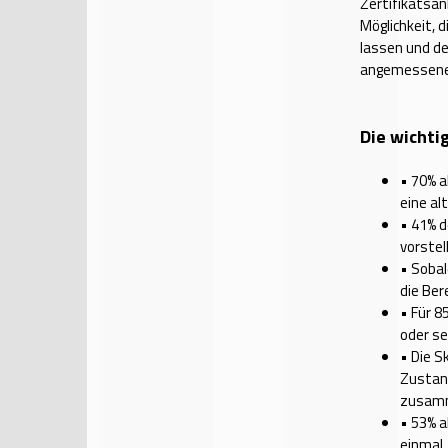
Zertifikatsan
Möglichkeit, 
lassen und de
angemessene
Die wichti
•
70% a
eine al
•
41% d
vorstel
•
Sobal
die Ber
•
Für 8
oder se
•
Die S
Zustan
zusam
•
53% a
einmal.