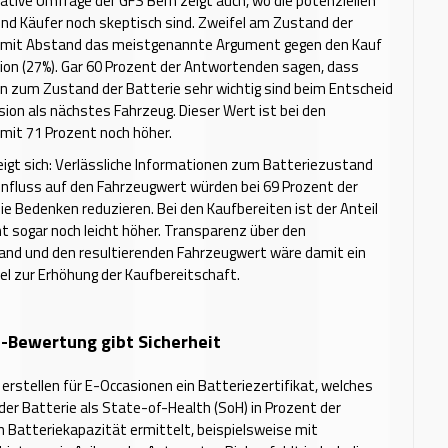
ative Umfrage der GFS Bern zeigt auch, wo die potenziellen
nd Käufer noch skeptisch sind. Zweifel am Zustand der
d mit Abstand das meistgenannte Argument gegen den Kauf
ion (27%). Gar 60 Prozent der Antwortenden sagen, dass
n zum Zustand der Batterie sehr wichtig sind beim Entscheid
ion als nächstes Fahrzeug. Dieser Wert ist bei den
mit 71 Prozent noch höher.
zeigt sich: Verlässliche Informationen zum Batteriezustand
nfluss auf den Fahrzeugwert würden bei 69 Prozent der
ie Bedenken reduzieren. Bei den Kaufbereiten ist der Anteil
t sogar noch leicht höher. Transparenz über den
and und den resultierenden Fahrzeugwert wäre damit ein
el zur Erhöhung der Kaufbereitschaft.
-Bewertung gibt Sicherheit
 erstellen für E-Occasionen ein Batteriezertifikat, welches
er Batterie als State-of-Health (SoH) in Prozent der
n Batteriekapazität ermittelt, beispielsweise mit