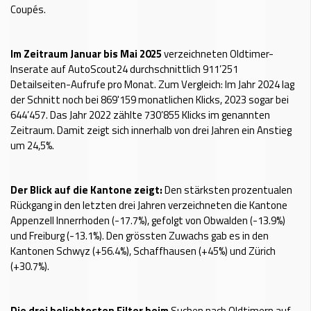
Coupés.
Im Zeitraum Januar bis Mai 2025
verzeichneten Oldtimer-
Inserate auf AutoScout24 durchschnittlich 911’251
Detailseiten-Aufrufe pro Monat. Zum Vergleich: Im Jahr 2024 lag
der Schnitt noch bei 869'159 monatlichen Klicks, 2023 sogar bei
644’457. Das Jahr 2022 zählte 730’855 Klicks im genannten
Zeitraum. Damit zeigt sich innerhalb von drei Jahren ein Anstieg
um 24,5%.
Der Blick auf die Kantone zeigt:
Den stärksten prozentualen
Rückgang in den letzten drei Jahren verzeichneten die Kantone
Appenzell Innerrhoden (-17.7%), gefolgt von Obwalden (-13.9%)
und Freiburg (-13.1%). Den grössten Zuwachs gab es in den
Kantonen Schwyz (+56.4%), Schaffhausen (+45%) und Zürich
(+30.7%).
Die drei beliebtesten Filter beim
Suchen nach Oldtimern auf