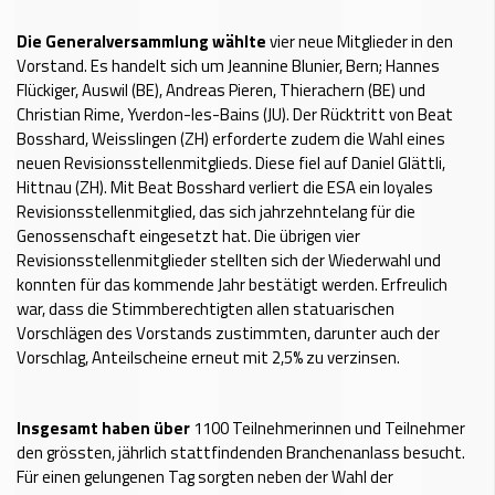
Die Generalversammlung wählte
vier neue Mitglieder in den
Vorstand. Es handelt sich um Jeannine Blunier, Bern; Hannes
Flückiger, Auswil (BE), Andreas Pieren, Thierachern (BE) und
Christian Rime, Yverdon-les-Bains (JU). Der Rücktritt von Beat
Bosshard, Weisslingen (ZH) erforderte zudem die Wahl eines
neuen Revisionsstellenmitglieds. Diese fiel auf Daniel Glättli,
Hittnau (ZH). Mit Beat Bosshard verliert die ESA ein loyales
Revisionsstellenmitglied, das sich jahrzehntelang für die
Genossenschaft eingesetzt hat. Die übrigen vier
Revisionsstellenmitglieder stellten sich der Wiederwahl und
konnten für das kommende Jahr bestätigt werden. Erfreulich
war, dass die Stimmberechtigten allen statuarischen
Vorschlägen des Vorstands zustimmten, darunter auch der
Vorschlag, Anteilscheine erneut mit 2,5% zu verzinsen.
Insgesamt haben über
1100 Teilnehmerinnen und Teilnehmer
den grössten, jährlich stattfindenden Branchenanlass besucht.
Für einen gelungenen Tag sorgten neben der Wahl der