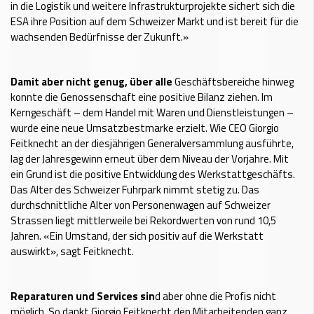
in die Logistik und weitere Infrastrukturprojekte sichert sich die
ESA ihre Position auf dem Schweizer Markt und ist bereit für die
wachsenden Bedürfnisse der Zukunft.»
Damit aber nicht genug, über alle
Geschäftsbereiche hinweg
konnte die Genossenschaft eine positive Bilanz ziehen. Im
Kerngeschäft – dem Handel mit Waren und Dienstleistungen –
wurde eine neue Umsatzbestmarke erzielt. Wie CEO Giorgio
Feitknecht an der diesjährigen Generalversammlung ausführte,
lag der Jahresgewinn erneut über dem Niveau der Vorjahre. Mit
ein Grund ist die positive Entwicklung des Werkstattgeschäfts.
Das Alter des Schweizer Fuhrpark nimmt stetig zu. Das
durchschnittliche Alter von Personenwagen auf Schweizer
Strassen liegt mittlerweile bei Rekordwerten von rund 10,5
Jahren. «Ein Umstand, der sich positiv auf die Werkstatt
auswirkt», sagt Feitknecht.
Reparaturen und Services sin
d aber ohne die Profis nicht
möglich. So dankt Giorgio Feitknecht den Mitarbeitenden ganz