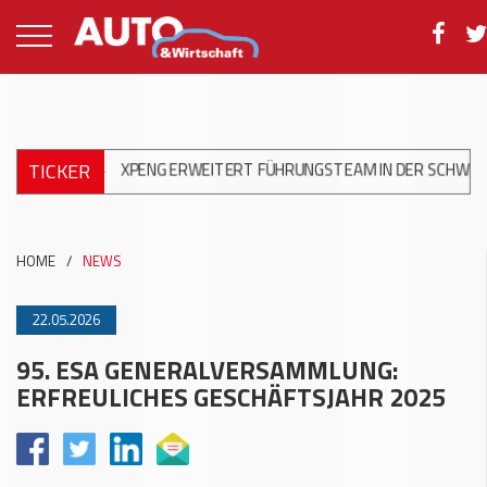
TICKER
+++
XPENG ERWEITERT FÜHRUNGSTEAM IN DER SCHWEIZ
+++
S
HOME
/
NEWS
22.05.2026
95. ESA GENERALVERSAMMLUNG:
ERFREULICHES GESCHÄFTSJAHR 2025